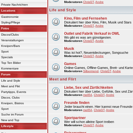
Moderatoren
ChrisGT
,
Andre
Private Nachrichten
Life and Style
Locations
Gastronomie
Kino, Film und Fernsehen
Diskutiert hier über Kino, Film, Musik und Stars
Styling/Pflege
Moderatoren
ChrisGT
,
Andre
Fotos
Outlet und Fabrik Verkauf in OWL
Discos/Clubs
Wo gibt es was am günstigesten.
Veranstaltungen
Moderatoren
ChrisGT
,
Andre
Kneipen/Bars
Musik
Sport
Was ist hot?, Neuentdeckungen, Songsuche
Moderatoren
ChrisGT
,
Andre
Specials
Top Ten Bilder
Games
Online-Games, Offline-Games, Brett- und Karte
Kommentare
Moderatoren
Silbermond
,
ChrisGT
,
Andre
Forum
Meet and Flirt
Life and Style
Meet and Flirt
Liebe, Sex und Zärtlichkeiten
Diskutiert hier über Liebe, Gefühle, Sex und Zärt
Partytipps, Events
Moderatoren
meli54
,
ChrisGT
,
Andre
Discos, Clubs
Freunde finden
Kneipen, Bistros
Jeder braucht einen. Hier kannst neue Freunde 
Sport
Moderatoren
meli54
,
ChrisGT
,
Andre
Suche im Forum
Sportpartner
New and Top
Wer will schon alleine Sport treiben
Moderatoren
ChrisGT
,
Andre
Lifestyle