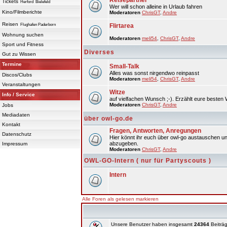
Reisepartner
Tickets
Herford
Bielefeld
Wer will schon alleine in Urlaub fahren
Kino/Filmberichte
Moderatoren
ChrisGT
,
Andre
Reisen
Flughafen Paderborn
Flirtarea
Wohnung suchen
Moderatoren
meli54
,
ChrisGT
,
Andre
Sport und Fitness
Diverses
Gut zu Wissen
Termine
Small-Talk
Alles was sonst nirgendwo reinpasst
Discos/Clubs
Moderatoren
meli54
,
ChrisGT
,
Andre
Veranstaltungen
Witze
Info / Service
auf vielfachen Wunsch ;-). Erzählt eure besten 
Moderatoren
ChrisGT
,
Andre
Jobs
Mediadaten
über owl-go.de
Kontakt
Fragen, Antworten, Anregungen
Datenschutz
Hier könnt ihr euch über owl-go austauschen un
abzugeben.
Impressum
Moderatoren
ChrisGT
,
Andre
OWL-GO-Intern ( nur für Partyscouts )
Intern
Alle Foren als gelesen markieren
Unsere Benutzer haben insgesamt
24364
Beiträg