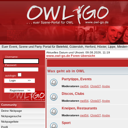
Euer Event, Szene und Party Portal für Bielefeld, Gütersloh, Herford, Höxter, Lippe, Minde
Aktuelles Datum und Uhrzeit: 09.08.2026, 11:19
www.owl-go.de Foren-übersicht
Username:
Passwort:
Was geht ab in OWL
autologin:
Partytipps, Events
Moderatoren
meli54
,
ChrisGT
,
Andre
Discos, Clubs
Moderatoren
meli54
,
ChrisGT
,
Andre
Community
Kneipen, Restaurants
Deine Nickpage
Moderatoren
meli54
,
ChrisGT
,
Andre
Nickpagesuche
Nickpageliste
Sport
Profil