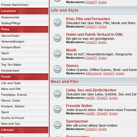
Moderatoren
ChrisGT
,
Andre
Private Nachrichten
Life and Style
Locations
Gastronomie
Kino, Film und Fernsehen
Diskutiert hier über Kino, Film, Musik und Stars
Styling/Pflege
Moderatoren
ChrisGT
,
Andre
Fotos
Outlet und Fabrik Verkauf in OWL
Discos/Clubs
Wo gibt es was am günstigesten.
Veranstaltungen
Moderatoren
ChrisGT
,
Andre
Kneipen/Bars
Musik
Sport
Was ist hot?, Neuentdeckungen, Songsuche
Moderatoren
ChrisGT
,
Andre
Specials
Top Ten Bilder
Games
Online-Games, Offline-Games, Brett- und Karte
Kommentare
Moderatoren
Silbermond
,
ChrisGT
,
Andre
Forum
Meet and Flirt
Life and Style
Meet and Flirt
Liebe, Sex und Zärtlichkeiten
Diskutiert hier über Liebe, Gefühle, Sex und Zärt
Partytipps, Events
Moderatoren
meli54
,
ChrisGT
,
Andre
Discos, Clubs
Freunde finden
Kneipen, Bistros
Jeder braucht einen. Hier kannst neue Freunde 
Sport
Moderatoren
meli54
,
ChrisGT
,
Andre
Suche im Forum
Sportpartner
New and Top
Wer will schon alleine Sport treiben
Moderatoren
ChrisGT
,
Andre
Lifestyle