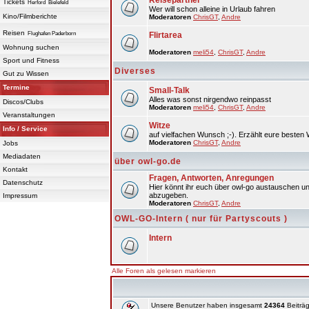
Reisepartner
Tickets
Herford
Bielefeld
Wer will schon alleine in Urlaub fahren
Kino/Filmberichte
Moderatoren
ChrisGT
,
Andre
Reisen
Flughafen Paderborn
Flirtarea
Wohnung suchen
Moderatoren
meli54
,
ChrisGT
,
Andre
Sport und Fitness
Diverses
Gut zu Wissen
Termine
Small-Talk
Alles was sonst nirgendwo reinpasst
Discos/Clubs
Moderatoren
meli54
,
ChrisGT
,
Andre
Veranstaltungen
Witze
Info / Service
auf vielfachen Wunsch ;-). Erzählt eure besten 
Moderatoren
ChrisGT
,
Andre
Jobs
Mediadaten
über owl-go.de
Kontakt
Fragen, Antworten, Anregungen
Datenschutz
Hier könnt ihr euch über owl-go austauschen un
abzugeben.
Impressum
Moderatoren
ChrisGT
,
Andre
OWL-GO-Intern ( nur für Partyscouts )
Intern
Alle Foren als gelesen markieren
Unsere Benutzer haben insgesamt
24364
Beiträg