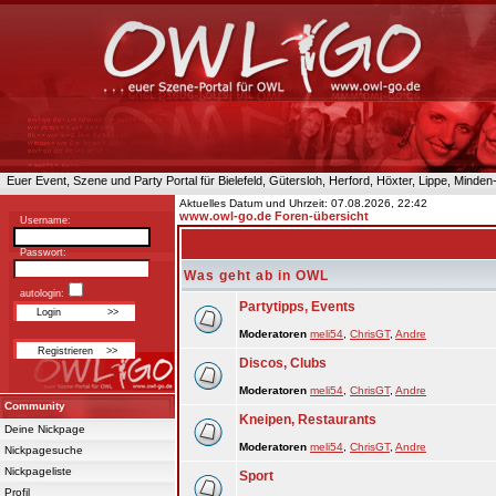
Euer Event, Szene und Party Portal für Bielefeld, Gütersloh, Herford, Höxter, Lippe, Minde
Aktuelles Datum und Uhrzeit: 07.08.2026, 22:42
www.owl-go.de Foren-übersicht
Username:
Passwort:
Was geht ab in OWL
autologin:
Partytipps, Events
Moderatoren
meli54
,
ChrisGT
,
Andre
Discos, Clubs
Moderatoren
meli54
,
ChrisGT
,
Andre
Community
Kneipen, Restaurants
Deine Nickpage
Moderatoren
meli54
,
ChrisGT
,
Andre
Nickpagesuche
Nickpageliste
Sport
Profil