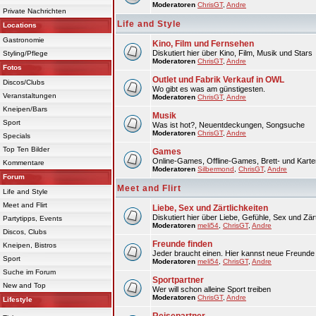
Moderatoren
ChrisGT
,
Andre
Private Nachrichten
Life and Style
Locations
Gastronomie
Kino, Film und Fernsehen
Diskutiert hier über Kino, Film, Musik und Stars
Styling/Pflege
Moderatoren
ChrisGT
,
Andre
Fotos
Outlet und Fabrik Verkauf in OWL
Discos/Clubs
Wo gibt es was am günstigesten.
Veranstaltungen
Moderatoren
ChrisGT
,
Andre
Kneipen/Bars
Musik
Sport
Was ist hot?, Neuentdeckungen, Songsuche
Moderatoren
ChrisGT
,
Andre
Specials
Top Ten Bilder
Games
Online-Games, Offline-Games, Brett- und Karte
Kommentare
Moderatoren
Silbermond
,
ChrisGT
,
Andre
Forum
Meet and Flirt
Life and Style
Meet and Flirt
Liebe, Sex und Zärtlichkeiten
Diskutiert hier über Liebe, Gefühle, Sex und Zärt
Partytipps, Events
Moderatoren
meli54
,
ChrisGT
,
Andre
Discos, Clubs
Freunde finden
Kneipen, Bistros
Jeder braucht einen. Hier kannst neue Freunde 
Sport
Moderatoren
meli54
,
ChrisGT
,
Andre
Suche im Forum
Sportpartner
New and Top
Wer will schon alleine Sport treiben
Moderatoren
ChrisGT
,
Andre
Lifestyle