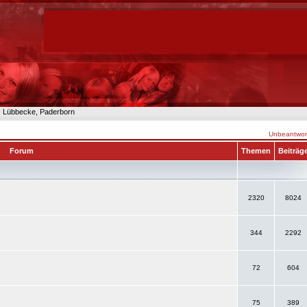
n- Lübbecke, Paderborn
Unbeantwort
Forum
Themen
Beiträg
2320
8024
344
2292
72
604
75
389