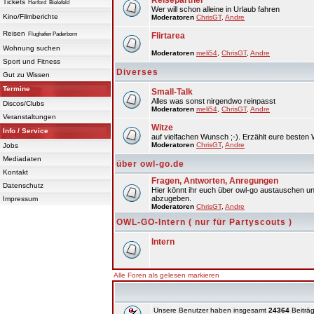
Reisepartner
Tickets
Herford
Bielefeld
Wer will schon alleine in Urlaub fahren
Kino/Filmberichte
Moderatoren
ChrisGT
,
Andre
Reisen
Flughafen Paderborn
Flirtarea
Wohnung suchen
Moderatoren
meli54
,
ChrisGT
,
Andre
Sport und Fitness
Diverses
Gut zu Wissen
Termine
Small-Talk
Alles was sonst nirgendwo reinpasst
Discos/Clubs
Moderatoren
meli54
,
ChrisGT
,
Andre
Veranstaltungen
Witze
Info / Service
auf vielfachen Wunsch ;-). Erzählt eure besten 
Moderatoren
ChrisGT
,
Andre
Jobs
Mediadaten
über owl-go.de
Kontakt
Fragen, Antworten, Anregungen
Datenschutz
Hier könnt ihr euch über owl-go austauschen un
abzugeben.
Impressum
Moderatoren
ChrisGT
,
Andre
OWL-GO-Intern ( nur für Partyscouts )
Intern
Alle Foren als gelesen markieren
Unsere Benutzer haben insgesamt
24364
Beiträg