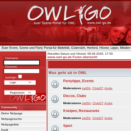
Euer Event, Szene und Party Portal für Bielefeld, Gütersloh, Herford, Höxter, Lippe, Minde
Aktuelles Datum und Uhrzeit: 08.08.2026, 17:50
www.owl-go.de Foren-übersicht
Username:
Passwort:
Was geht ab in OWL
autologin:
Partytipps, Events
Moderatoren
meli54
,
ChrisGT
,
Andre
Discos, Clubs
Moderatoren
meli54
,
ChrisGT
,
Andre
Community
Kneipen, Restaurants
Deine Nickpage
Moderatoren
meli54
,
ChrisGT
,
Andre
Nickpagesuche
Nickpageliste
Sport
Profil