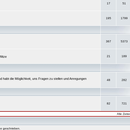
17
51
195
1799
367
5373
21
189
Witze
d habt die Möglichkeit, uns Fragen zu stellen und Anregungen
48
282
82
721
Alle Zeit
e geschrieben.