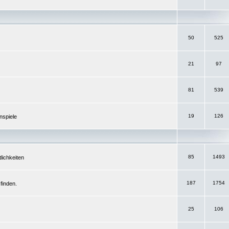
50
525
21
97
81
539
19
126
nspiele
85
1493
lichkeiten
187
1754
finden.
25
106