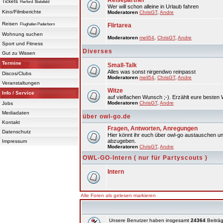
Reisepartner
Tickets
Herford
Bielefeld
Wer will schon alleine in Urlaub fahren
Kino/Filmberichte
Moderatoren
ChrisGT
,
Andre
Reisen
Flughafen Paderborn
Flirtarea
Wohnung suchen
Moderatoren
meli54
,
ChrisGT
,
Andre
Sport und Fitness
Diverses
Gut zu Wissen
Termine
Small-Talk
Alles was sonst nirgendwo reinpasst
Discos/Clubs
Moderatoren
meli54
,
ChrisGT
,
Andre
Veranstaltungen
Witze
Info / Service
auf vielfachen Wunsch ;-). Erzählt eure besten 
Moderatoren
ChrisGT
,
Andre
Jobs
Mediadaten
über owl-go.de
Kontakt
Fragen, Antworten, Anregungen
Datenschutz
Hier könnt ihr euch über owl-go austauschen un
abzugeben.
Impressum
Moderatoren
ChrisGT
,
Andre
OWL-GO-Intern ( nur für Partyscouts )
Intern
Alle Foren als gelesen markieren
Unsere Benutzer haben insgesamt
24364
Beiträg