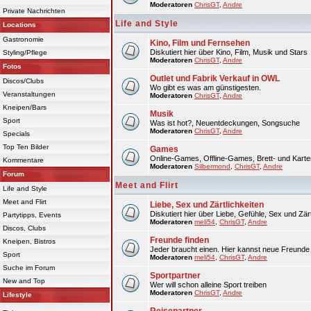
Moderatoren
ChrisGT
,
Andre
Private Nachrichten
Life and Style
Locations
Gastronomie
Kino, Film und Fernsehen
Diskutiert hier über Kino, Film, Musik und Stars
Styling/Pflege
Moderatoren
ChrisGT
,
Andre
Fotos
Outlet und Fabrik Verkauf in OWL
Discos/Clubs
Wo gibt es was am günstigesten.
Veranstaltungen
Moderatoren
ChrisGT
,
Andre
Kneipen/Bars
Musik
Sport
Was ist hot?, Neuentdeckungen, Songsuche
Moderatoren
ChrisGT
,
Andre
Specials
Top Ten Bilder
Games
Online-Games, Offline-Games, Brett- und Karte
Kommentare
Moderatoren
Silbermond
,
ChrisGT
,
Andre
Forum
Meet and Flirt
Life and Style
Meet and Flirt
Liebe, Sex und Zärtlichkeiten
Diskutiert hier über Liebe, Gefühle, Sex und Zärt
Partytipps, Events
Moderatoren
meli54
,
ChrisGT
,
Andre
Discos, Clubs
Freunde finden
Kneipen, Bistros
Jeder braucht einen. Hier kannst neue Freunde 
Sport
Moderatoren
meli54
,
ChrisGT
,
Andre
Suche im Forum
Sportpartner
New and Top
Wer will schon alleine Sport treiben
Moderatoren
ChrisGT
,
Andre
Lifestyle