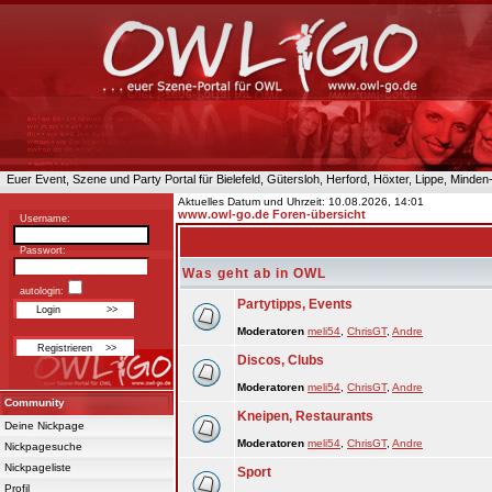
Euer Event, Szene und Party Portal für Bielefeld, Gütersloh, Herford, Höxter, Lippe, Minde
Aktuelles Datum und Uhrzeit: 10.08.2026, 14:01
www.owl-go.de Foren-übersicht
Username:
Passwort:
Was geht ab in OWL
autologin:
Partytipps, Events
Moderatoren
meli54
,
ChrisGT
,
Andre
Discos, Clubs
Moderatoren
meli54
,
ChrisGT
,
Andre
Community
Kneipen, Restaurants
Deine Nickpage
Moderatoren
meli54
,
ChrisGT
,
Andre
Nickpagesuche
Nickpageliste
Sport
Profil