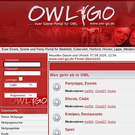
Euer Event, Szene und Party Portal für Bielefeld, Gütersloh, Herford, Höxter, Lippe, Minde
Aktuelles Datum und Uhrzeit: 07.08.2026, 12:54
www.owl-go.de Foren-übersicht
Username:
Passwort:
Was geht ab in OWL
autologin:
Partytipps, Events
Moderatoren
meli54
,
ChrisGT
,
Andre
Discos, Clubs
Moderatoren
meli54
,
ChrisGT
,
Andre
Community
Kneipen, Restaurants
Deine Nickpage
Moderatoren
meli54
,
ChrisGT
,
Andre
Nickpagesuche
Nickpageliste
Sport
Profil