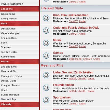
Moderatoren
ChrisGT
,
Andre
Private Nachrichten
Life and Style
Locations
Gastronomie
Kino, Film und Fernsehen
Diskutiert hier über Kino, Film, Musik und Stars
Styling/Pflege
Moderatoren
ChrisGT
,
Andre
Fotos
Outlet und Fabrik Verkauf in OWL
Discos/Clubs
Wo gibt es was am günstigesten.
Veranstaltungen
Moderatoren
ChrisGT
,
Andre
Kneipen/Bars
Musik
Sport
Was ist hot?, Neuentdeckungen, Songsuche
Moderatoren
ChrisGT
,
Andre
Specials
Top Ten Bilder
Games
Online-Games, Offline-Games, Brett- und Karte
Kommentare
Moderatoren
Silbermond
,
ChrisGT
,
Andre
Forum
Meet and Flirt
Life and Style
Meet and Flirt
Liebe, Sex und Zärtlichkeiten
Diskutiert hier über Liebe, Gefühle, Sex und Zärt
Partytipps, Events
Moderatoren
meli54
,
ChrisGT
,
Andre
Discos, Clubs
Freunde finden
Kneipen, Bistros
Jeder braucht einen. Hier kannst neue Freunde 
Sport
Moderatoren
meli54
,
ChrisGT
,
Andre
Suche im Forum
Sportpartner
New and Top
Wer will schon alleine Sport treiben
Moderatoren
ChrisGT
,
Andre
Lifestyle