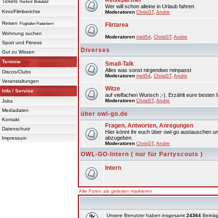
Reisepartner
Tickets
Herford
Bielefeld
Wer will schon alleine in Urlaub fahren
Kino/Filmberichte
Moderatoren
ChrisGT
,
Andre
Reisen
Flughafen Paderborn
Flirtarea
Wohnung suchen
Moderatoren
meli54
,
ChrisGT
,
Andre
Sport und Fitness
Diverses
Gut zu Wissen
Termine
Small-Talk
Alles was sonst nirgendwo reinpasst
Discos/Clubs
Moderatoren
meli54
,
ChrisGT
,
Andre
Veranstaltungen
Witze
Info / Service
auf vielfachen Wunsch ;-). Erzählt eure besten 
Moderatoren
ChrisGT
,
Andre
Jobs
Mediadaten
über owl-go.de
Kontakt
Fragen, Antworten, Anregungen
Datenschutz
Hier könnt ihr euch über owl-go austauschen un
abzugeben.
Impressum
Moderatoren
ChrisGT
,
Andre
OWL-GO-Intern ( nur für Partyscouts )
Intern
Alle Foren als gelesen markieren
Unsere Benutzer haben insgesamt
24364
Beiträg