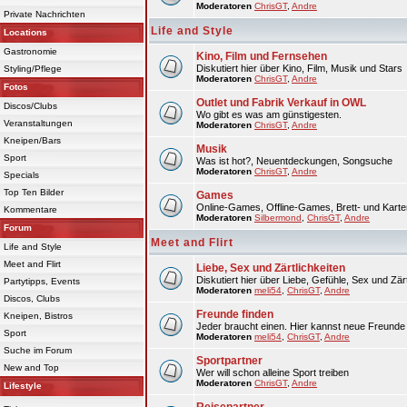
Moderatoren
ChrisGT
,
Andre
Private Nachrichten
Life and Style
Locations
Gastronomie
Kino, Film und Fernsehen
Diskutiert hier über Kino, Film, Musik und Stars
Styling/Pflege
Moderatoren
ChrisGT
,
Andre
Fotos
Outlet und Fabrik Verkauf in OWL
Discos/Clubs
Wo gibt es was am günstigesten.
Veranstaltungen
Moderatoren
ChrisGT
,
Andre
Kneipen/Bars
Musik
Sport
Was ist hot?, Neuentdeckungen, Songsuche
Moderatoren
ChrisGT
,
Andre
Specials
Top Ten Bilder
Games
Online-Games, Offline-Games, Brett- und Karte
Kommentare
Moderatoren
Silbermond
,
ChrisGT
,
Andre
Forum
Meet and Flirt
Life and Style
Meet and Flirt
Liebe, Sex und Zärtlichkeiten
Diskutiert hier über Liebe, Gefühle, Sex und Zärt
Partytipps, Events
Moderatoren
meli54
,
ChrisGT
,
Andre
Discos, Clubs
Freunde finden
Kneipen, Bistros
Jeder braucht einen. Hier kannst neue Freunde 
Sport
Moderatoren
meli54
,
ChrisGT
,
Andre
Suche im Forum
Sportpartner
New and Top
Wer will schon alleine Sport treiben
Moderatoren
ChrisGT
,
Andre
Lifestyle