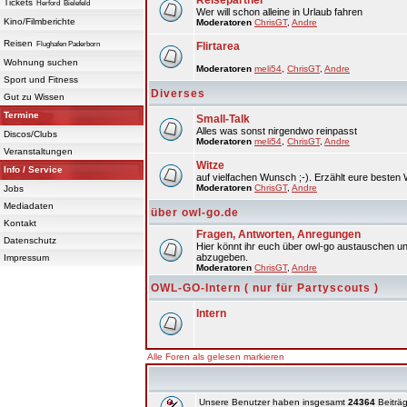
Reisepartner
Tickets
Herford
Bielefeld
Wer will schon alleine in Urlaub fahren
Kino/Filmberichte
Moderatoren
ChrisGT
,
Andre
Reisen
Flughafen Paderborn
Flirtarea
Wohnung suchen
Moderatoren
meli54
,
ChrisGT
,
Andre
Sport und Fitness
Diverses
Gut zu Wissen
Termine
Small-Talk
Alles was sonst nirgendwo reinpasst
Discos/Clubs
Moderatoren
meli54
,
ChrisGT
,
Andre
Veranstaltungen
Witze
Info / Service
auf vielfachen Wunsch ;-). Erzählt eure besten 
Moderatoren
ChrisGT
,
Andre
Jobs
Mediadaten
über owl-go.de
Kontakt
Fragen, Antworten, Anregungen
Datenschutz
Hier könnt ihr euch über owl-go austauschen un
abzugeben.
Impressum
Moderatoren
ChrisGT
,
Andre
OWL-GO-Intern ( nur für Partyscouts )
Intern
Alle Foren als gelesen markieren
Unsere Benutzer haben insgesamt
24364
Beiträg