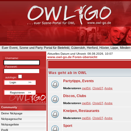
Euer Event, Szene und Party Portal für Bielefeld, Gütersloh, Herford, Höxter, Lippe, Minde
Aktuelles Datum und Uhrzeit: 08.08.2026, 10:07
www.owl-go.de Foren-übersicht
Username:
Passwort:
Was geht ab in OWL
autologin:
Partytipps, Events
Moderatoren
meli54
,
ChrisGT
,
Andre
Discos, Clubs
Moderatoren
meli54
,
ChrisGT
,
Andre
Community
Kneipen, Restaurants
Deine Nickpage
Moderatoren
meli54
,
ChrisGT
,
Andre
Nickpagesuche
Nickpageliste
Sport
Profil