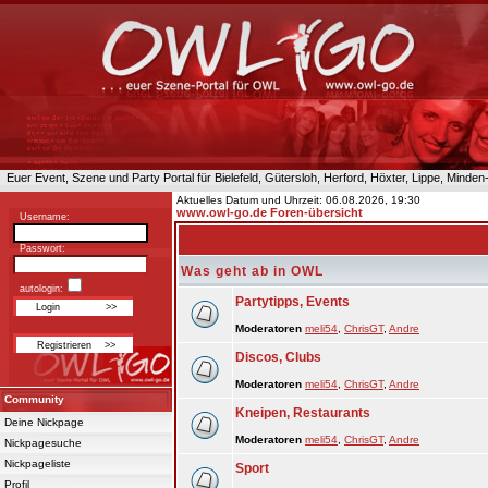
Euer Event, Szene und Party Portal für Bielefeld, Gütersloh, Herford, Höxter, Lippe, Minde
Aktuelles Datum und Uhrzeit: 06.08.2026, 19:30
www.owl-go.de Foren-übersicht
Username:
Passwort:
Was geht ab in OWL
autologin:
Partytipps, Events
Moderatoren
meli54
,
ChrisGT
,
Andre
Discos, Clubs
Moderatoren
meli54
,
ChrisGT
,
Andre
Community
Kneipen, Restaurants
Deine Nickpage
Moderatoren
meli54
,
ChrisGT
,
Andre
Nickpagesuche
Nickpageliste
Sport
Profil