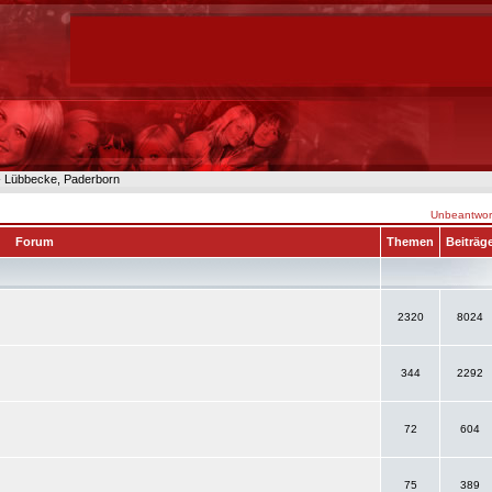
n- Lübbecke, Paderborn
Unbeantwort
Forum
Themen
Beiträg
2320
8024
344
2292
72
604
75
389