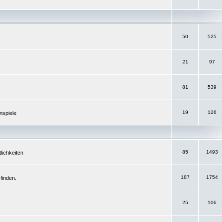
50
525
21
97
81
539
19
126
nspiele
85
1493
lichkeiten
187
1754
finden.
25
106