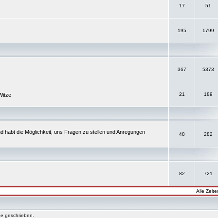
17
51
195
1799
367
5373
21
189
Witze
d habt die Möglichkeit, uns Fragen zu stellen und Anregungen
48
282
82
721
Alle Zeit
e geschrieben.