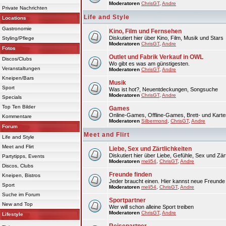
Moderatoren
ChrisGT
,
Andre
Private Nachrichten
Life and Style
Locations
Gastronomie
Kino, Film und Fernsehen
Diskutiert hier über Kino, Film, Musik und Stars
Styling/Pflege
Moderatoren
ChrisGT
,
Andre
Fotos
Outlet und Fabrik Verkauf in OWL
Discos/Clubs
Wo gibt es was am günstigesten.
Veranstaltungen
Moderatoren
ChrisGT
,
Andre
Kneipen/Bars
Musik
Sport
Was ist hot?, Neuentdeckungen, Songsuche
Moderatoren
ChrisGT
,
Andre
Specials
Top Ten Bilder
Games
Online-Games, Offline-Games, Brett- und Karte
Kommentare
Moderatoren
Silbermond
,
ChrisGT
,
Andre
Forum
Meet and Flirt
Life and Style
Meet and Flirt
Liebe, Sex und Zärtlichkeiten
Diskutiert hier über Liebe, Gefühle, Sex und Zärt
Partytipps, Events
Moderatoren
meli54
,
ChrisGT
,
Andre
Discos, Clubs
Freunde finden
Kneipen, Bistros
Jeder braucht einen. Hier kannst neue Freunde 
Sport
Moderatoren
meli54
,
ChrisGT
,
Andre
Suche im Forum
Sportpartner
New and Top
Wer will schon alleine Sport treiben
Moderatoren
ChrisGT
,
Andre
Lifestyle