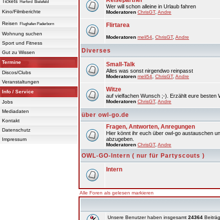
Reisepartner
Tickets
Herford
Bielefeld
Wer will schon alleine in Urlaub fahren
Kino/Filmberichte
Moderatoren
ChrisGT
,
Andre
Reisen
Flughafen Paderborn
Flirtarea
Wohnung suchen
Moderatoren
meli54
,
ChrisGT
,
Andre
Sport und Fitness
Diverses
Gut zu Wissen
Termine
Small-Talk
Alles was sonst nirgendwo reinpasst
Discos/Clubs
Moderatoren
meli54
,
ChrisGT
,
Andre
Veranstaltungen
Witze
Info / Service
auf vielfachen Wunsch ;-). Erzählt eure besten 
Moderatoren
ChrisGT
,
Andre
Jobs
Mediadaten
über owl-go.de
Kontakt
Fragen, Antworten, Anregungen
Datenschutz
Hier könnt ihr euch über owl-go austauschen un
abzugeben.
Impressum
Moderatoren
ChrisGT
,
Andre
OWL-GO-Intern ( nur für Partyscouts )
Intern
Alle Foren als gelesen markieren
Unsere Benutzer haben insgesamt
24364
Beiträg