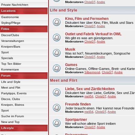
Moderatoren
ChrisGT
,
Andre
Private Nachrichten
Life and Style
Locations
Gastronomie
Kino, Film und Fernsehen
Diskutiert hier über Kino, Film, Musik und Stars
Styling/Pflege
Moderatoren
ChrisGT
,
Andre
Fotos
Outlet und Fabrik Verkauf in OWL
Discos/Clubs
Wo gibt es was am günstigesten.
Veranstaltungen
Moderatoren
ChrisGT
,
Andre
Kneipen/Bars
Musik
Sport
Was ist hot?, Neuentdeckungen, Songsuche
Moderatoren
ChrisGT
,
Andre
Specials
Top Ten Bilder
Games
Online-Games, Offline-Games, Brett- und Karte
Kommentare
Moderatoren
Silbermond
,
ChrisGT
,
Andre
Forum
Meet and Flirt
Life and Style
Meet and Flirt
Liebe, Sex und Zärtlichkeiten
Diskutiert hier über Liebe, Gefühle, Sex und Zärt
Partytipps, Events
Moderatoren
meli54
,
ChrisGT
,
Andre
Discos, Clubs
Freunde finden
Kneipen, Bistros
Jeder braucht einen. Hier kannst neue Freunde 
Sport
Moderatoren
meli54
,
ChrisGT
,
Andre
Suche im Forum
Sportpartner
New and Top
Wer will schon alleine Sport treiben
Moderatoren
ChrisGT
,
Andre
Lifestyle