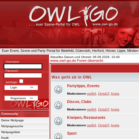
Euer Event, Szene und Party Portal für Bielefeld, Gütersloh, Herford, Höxter, Lippe, Minde
Aktuelles Datum und Uhrzeit: 06.08.2026, 10:40
www.owl-go.de Foren-übersicht
Username:
Passwort:
Was geht ab in OWL
autologin:
Partytipps, Events
Moderatoren
meli54
,
ChrisGT
,
Andre
Discos, Clubs
Moderatoren
meli54
,
ChrisGT
,
Andre
Community
Kneipen, Restaurants
Deine Nickpage
Moderatoren
meli54
,
ChrisGT
,
Andre
Nickpagesuche
Nickpageliste
Sport
Profil