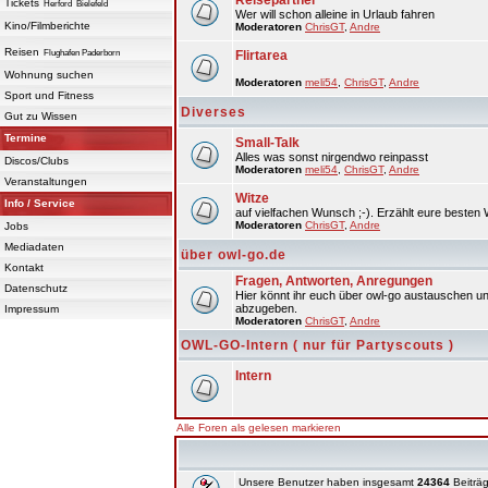
Reisepartner
Tickets
Herford
Bielefeld
Wer will schon alleine in Urlaub fahren
Kino/Filmberichte
Moderatoren
ChrisGT
,
Andre
Reisen
Flughafen Paderborn
Flirtarea
Wohnung suchen
Moderatoren
meli54
,
ChrisGT
,
Andre
Sport und Fitness
Diverses
Gut zu Wissen
Termine
Small-Talk
Alles was sonst nirgendwo reinpasst
Discos/Clubs
Moderatoren
meli54
,
ChrisGT
,
Andre
Veranstaltungen
Witze
Info / Service
auf vielfachen Wunsch ;-). Erzählt eure besten 
Moderatoren
ChrisGT
,
Andre
Jobs
Mediadaten
über owl-go.de
Kontakt
Fragen, Antworten, Anregungen
Datenschutz
Hier könnt ihr euch über owl-go austauschen un
abzugeben.
Impressum
Moderatoren
ChrisGT
,
Andre
OWL-GO-Intern ( nur für Partyscouts )
Intern
Alle Foren als gelesen markieren
Unsere Benutzer haben insgesamt
24364
Beiträg