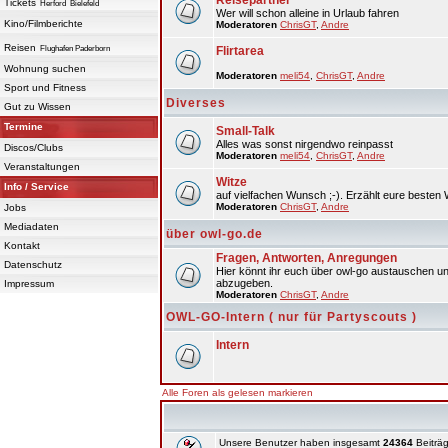
Reisepartner
Tickets
Herford
Bielefeld
Wer will schon alleine in Urlaub fahren
Kino/Filmberichte
Moderatoren
ChrisGT
,
Andre
Reisen
Flughafen Paderborn
Flirtarea
Wohnung suchen
Moderatoren
meli54
,
ChrisGT
,
Andre
Sport und Fitness
Diverses
Gut zu Wissen
Termine
Small-Talk
Alles was sonst nirgendwo reinpasst
Discos/Clubs
Moderatoren
meli54
,
ChrisGT
,
Andre
Veranstaltungen
Witze
Info / Service
auf vielfachen Wunsch ;-). Erzählt eure besten 
Moderatoren
ChrisGT
,
Andre
Jobs
Mediadaten
über owl-go.de
Kontakt
Fragen, Antworten, Anregungen
Datenschutz
Hier könnt ihr euch über owl-go austauschen un
abzugeben.
Impressum
Moderatoren
ChrisGT
,
Andre
OWL-GO-Intern ( nur für Partyscouts )
Intern
Alle Foren als gelesen markieren
Unsere Benutzer haben insgesamt
24364
Beiträg