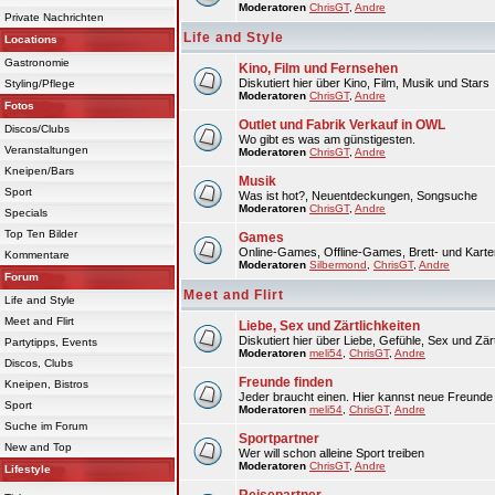
Moderatoren
ChrisGT
,
Andre
Private Nachrichten
Life and Style
Locations
Gastronomie
Kino, Film und Fernsehen
Diskutiert hier über Kino, Film, Musik und Stars
Styling/Pflege
Moderatoren
ChrisGT
,
Andre
Fotos
Outlet und Fabrik Verkauf in OWL
Discos/Clubs
Wo gibt es was am günstigesten.
Veranstaltungen
Moderatoren
ChrisGT
,
Andre
Kneipen/Bars
Musik
Sport
Was ist hot?, Neuentdeckungen, Songsuche
Moderatoren
ChrisGT
,
Andre
Specials
Top Ten Bilder
Games
Online-Games, Offline-Games, Brett- und Karte
Kommentare
Moderatoren
Silbermond
,
ChrisGT
,
Andre
Forum
Meet and Flirt
Life and Style
Meet and Flirt
Liebe, Sex und Zärtlichkeiten
Diskutiert hier über Liebe, Gefühle, Sex und Zärt
Partytipps, Events
Moderatoren
meli54
,
ChrisGT
,
Andre
Discos, Clubs
Freunde finden
Kneipen, Bistros
Jeder braucht einen. Hier kannst neue Freunde 
Sport
Moderatoren
meli54
,
ChrisGT
,
Andre
Suche im Forum
Sportpartner
New and Top
Wer will schon alleine Sport treiben
Moderatoren
ChrisGT
,
Andre
Lifestyle