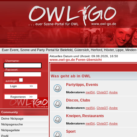
Euer Event, Szene und Party Portal für Bielefeld, Gütersloh, Herford, Höxter, Lippe, Minde
Aktuelles Datum und Uhrzeit: 09.08.2026, 16:50
www.owl-go.de Foren-übersicht
Username:
Passwort:
Was geht ab in OWL
autologin:
Partytipps, Events
Moderatoren
meli54
,
ChrisGT
,
Andre
Discos, Clubs
Moderatoren
meli54
,
ChrisGT
,
Andre
Community
Kneipen, Restaurants
Deine Nickpage
Moderatoren
meli54
,
ChrisGT
,
Andre
Nickpagesuche
Nickpageliste
Sport
Profil