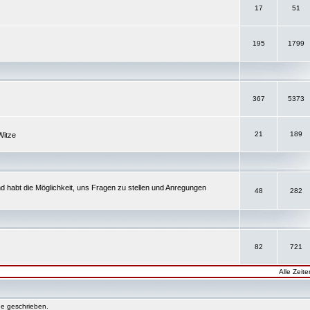
17
51
195
1799
367
5373
21
189
Witze
d habt die Möglichkeit, uns Fragen zu stellen und Anregungen
48
282
82
721
Alle Zeit
e geschrieben.