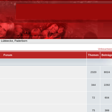
n- Lübbecke, Paderborn
Unbeantwort
Forum
Themen
Beiträg
2320
8024
344
2292
72
604
75
389