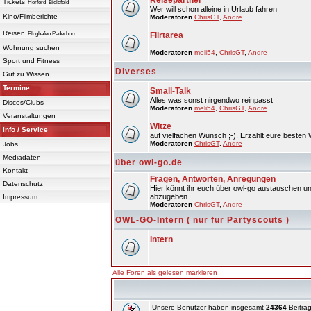
Reisepartner
Tickets
Herford
Bielefeld
Wer will schon alleine in Urlaub fahren
Kino/Filmberichte
Moderatoren
ChrisGT
,
Andre
Reisen
Flughafen Paderborn
Flirtarea
Wohnung suchen
Moderatoren
meli54
,
ChrisGT
,
Andre
Sport und Fitness
Diverses
Gut zu Wissen
Termine
Small-Talk
Alles was sonst nirgendwo reinpasst
Discos/Clubs
Moderatoren
meli54
,
ChrisGT
,
Andre
Veranstaltungen
Witze
Info / Service
auf vielfachen Wunsch ;-). Erzählt eure besten 
Moderatoren
ChrisGT
,
Andre
Jobs
Mediadaten
über owl-go.de
Kontakt
Fragen, Antworten, Anregungen
Datenschutz
Hier könnt ihr euch über owl-go austauschen un
abzugeben.
Impressum
Moderatoren
ChrisGT
,
Andre
OWL-GO-Intern ( nur für Partyscouts )
Intern
Alle Foren als gelesen markieren
Unsere Benutzer haben insgesamt
24364
Beiträg