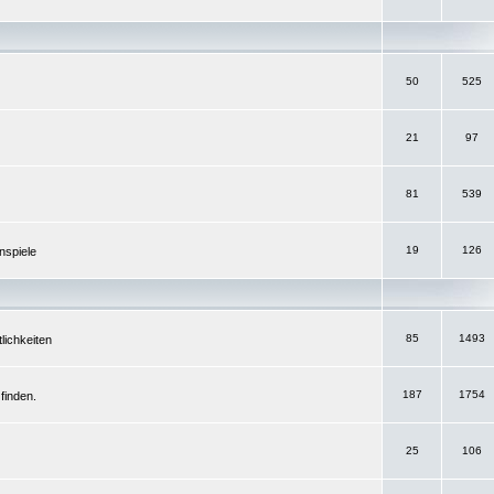
50
525
21
97
81
539
19
126
nspiele
85
1493
lichkeiten
187
1754
finden.
25
106