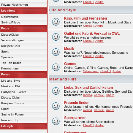
Moderatoren
ChrisGT
,
Andre
Private Nachrichten
Life and Style
Locations
Gastronomie
Kino, Film und Fernsehen
Diskutiert hier über Kino, Film, Musik und Stars
Styling/Pflege
Moderatoren
ChrisGT
,
Andre
Fotos
Outlet und Fabrik Verkauf in OWL
Discos/Clubs
Wo gibt es was am günstigesten.
Veranstaltungen
Moderatoren
ChrisGT
,
Andre
Kneipen/Bars
Musik
Sport
Was ist hot?, Neuentdeckungen, Songsuche
Moderatoren
ChrisGT
,
Andre
Specials
Top Ten Bilder
Games
Online-Games, Offline-Games, Brett- und Karte
Kommentare
Moderatoren
Silbermond
,
ChrisGT
,
Andre
Forum
Meet and Flirt
Life and Style
Meet and Flirt
Liebe, Sex und Zärtlichkeiten
Diskutiert hier über Liebe, Gefühle, Sex und Zärt
Partytipps, Events
Moderatoren
meli54
,
ChrisGT
,
Andre
Discos, Clubs
Freunde finden
Kneipen, Bistros
Jeder braucht einen. Hier kannst neue Freunde 
Sport
Moderatoren
meli54
,
ChrisGT
,
Andre
Suche im Forum
Sportpartner
New and Top
Wer will schon alleine Sport treiben
Moderatoren
ChrisGT
,
Andre
Lifestyle