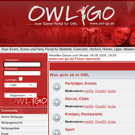
Euer Event, Szene und Party Portal für Bielefeld, Gütersloh, Herford, Höxter, Lippe, Minde
Aktuelles Datum und Uhrzeit: 08.08.2026, 16:05
www.owl-go.de Foren-übersicht
Username:
Passwort:
Was geht ab in OWL
autologin:
Partytipps, Events
Moderatoren
meli54
,
ChrisGT
,
Andre
Discos, Clubs
Moderatoren
meli54
,
ChrisGT
,
Andre
Community
Kneipen, Restaurants
Deine Nickpage
Moderatoren
meli54
,
ChrisGT
,
Andre
Nickpagesuche
Nickpageliste
Sport
Profil