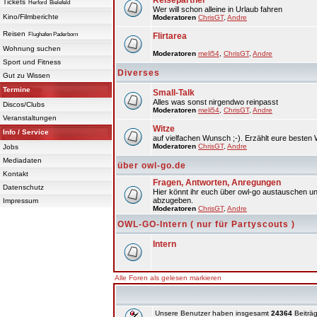
Reisepartner
Tickets
Herford
Bielefeld
Wer will schon alleine in Urlaub fahren
Kino/Filmberichte
Moderatoren
ChrisGT
,
Andre
Reisen
Flughafen Paderborn
Flirtarea
Wohnung suchen
Moderatoren
meli54
,
ChrisGT
,
Andre
Sport und Fitness
Diverses
Gut zu Wissen
Termine
Small-Talk
Alles was sonst nirgendwo reinpasst
Discos/Clubs
Moderatoren
meli54
,
ChrisGT
,
Andre
Veranstaltungen
Witze
Info / Service
auf vielfachen Wunsch ;-). Erzählt eure besten 
Moderatoren
ChrisGT
,
Andre
Jobs
Mediadaten
über owl-go.de
Kontakt
Fragen, Antworten, Anregungen
Datenschutz
Hier könnt ihr euch über owl-go austauschen un
abzugeben.
Impressum
Moderatoren
ChrisGT
,
Andre
OWL-GO-Intern ( nur für Partyscouts )
Intern
Alle Foren als gelesen markieren
Unsere Benutzer haben insgesamt
24364
Beiträg