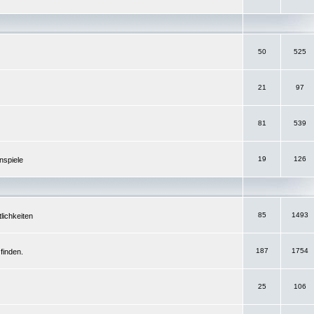
50
525
21
97
81
539
19
126
nspiele
85
1493
lichkeiten
187
1754
finden.
25
106