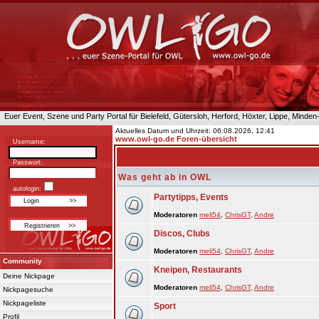
Euer Event, Szene und Party Portal für Bielefeld, Gütersloh, Herford, Höxter, Lippe, Minde
Aktuelles Datum und Uhrzeit: 06.08.2026, 12:41
www.owl-go.de Foren-übersicht
Username:
Passwort:
Was geht ab in OWL
autologin:
Partytipps, Events
Moderatoren
meli54
,
ChrisGT
,
Andre
Discos, Clubs
Moderatoren
meli54
,
ChrisGT
,
Andre
Community
Kneipen, Restaurants
Deine Nickpage
Moderatoren
meli54
,
ChrisGT
,
Andre
Nickpagesuche
Nickpageliste
Sport
Profil