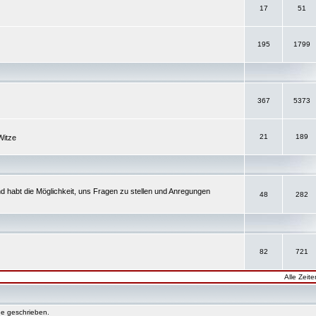
17
51
195
1799
367
5373
21
189
Witze
d habt die Möglichkeit, uns Fragen zu stellen und Anregungen
48
282
82
721
Alle Zeit
e geschrieben.