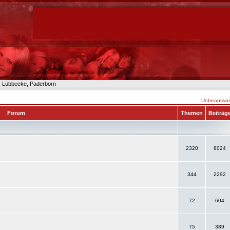
n- Lübbecke, Paderborn
Unbeantwort
Forum
Themen
Beiträg
2320
8024
344
2292
72
604
75
389