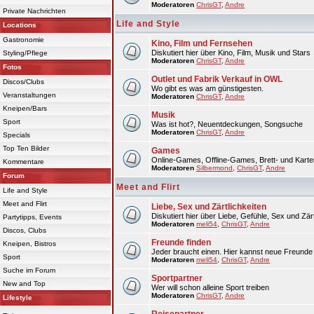
Moderatoren
ChrisGT
,
Andre
Private Nachrichten
Life and Style
Locations
Gastronomie
Kino, Film und Fernsehen
Diskutiert hier über Kino, Film, Musik und Stars
Styling/Pflege
Moderatoren
ChrisGT
,
Andre
Fotos
Outlet und Fabrik Verkauf in OWL
Discos/Clubs
Wo gibt es was am günstigesten.
Veranstaltungen
Moderatoren
ChrisGT
,
Andre
Kneipen/Bars
Musik
Sport
Was ist hot?, Neuentdeckungen, Songsuche
Moderatoren
ChrisGT
,
Andre
Specials
Top Ten Bilder
Games
Online-Games, Offline-Games, Brett- und Karte
Kommentare
Moderatoren
Silbermond
,
ChrisGT
,
Andre
Forum
Meet and Flirt
Life and Style
Meet and Flirt
Liebe, Sex und Zärtlichkeiten
Diskutiert hier über Liebe, Gefühle, Sex und Zärt
Partytipps, Events
Moderatoren
meli54
,
ChrisGT
,
Andre
Discos, Clubs
Freunde finden
Kneipen, Bistros
Jeder braucht einen. Hier kannst neue Freunde 
Sport
Moderatoren
meli54
,
ChrisGT
,
Andre
Suche im Forum
Sportpartner
New and Top
Wer will schon alleine Sport treiben
Moderatoren
ChrisGT
,
Andre
Lifestyle