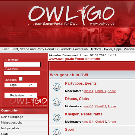
Euer Event, Szene und Party Portal für Bielefeld, Gütersloh, Herford, Höxter, Lippe, Minde
Aktuelles Datum und Uhrzeit: 07.08.2026, 14:41
www.owl-go.de Foren-übersicht
Username:
Passwort:
Was geht ab in OWL
autologin:
Partytipps, Events
Moderatoren
meli54
,
ChrisGT
,
Andre
Discos, Clubs
Moderatoren
meli54
,
ChrisGT
,
Andre
Community
Kneipen, Restaurants
Deine Nickpage
Moderatoren
meli54
,
ChrisGT
,
Andre
Nickpagesuche
Nickpageliste
Sport
Profil