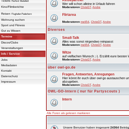
Reisepartner
Tickets
Herford
Bielefeld
Wer will schon alleine in Urlaub fahren
Kino/Filmberichte
Moderatoren
ChrisGT
,
Andre
Reisen
Flughafen Paderborn
Flirtarea
Wohnung suchen
Moderatoren
meli54
,
ChrisGT
,
Andre
Sport und Fitness
Diverses
Gut zu Wissen
Termine
Small-Talk
Alles was sonst nirgendwo reinpasst
Discos/Clubs
Moderatoren
meli54
,
ChrisGT
,
Andre
Veranstaltungen
Witze
Info / Service
auf vielfachen Wunsch ;-). Erzählt eure besten 
Moderatoren
ChrisGT
,
Andre
Jobs
Mediadaten
über owl-go.de
Kontakt
Fragen, Antworten, Anregungen
Datenschutz
Hier könnt ihr euch über owl-go austauschen un
abzugeben.
Impressum
Moderatoren
ChrisGT
,
Andre
OWL-GO-Intern ( nur für Partyscouts )
Intern
Alle Foren als gelesen markieren
Unsere Benutzer haben insgesamt
24364
Beiträg