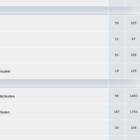
50
525
21
97
81
539
19
126
nspiele
85
1493
lichkeiten
187
1754
finden.
25
106