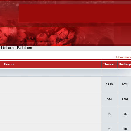
n- Lübbecke, Paderborn
Unbeantwort
Forum
Themen
Beiträg
2320
8024
344
2292
72
604
75
389