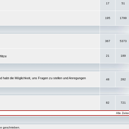
17
51
195
1799
367
5373
21
189
Witze
d habt die Möglichkeit, uns Fragen zu stellen und Anregungen
48
282
82
721
Alle Zeit
e geschrieben.