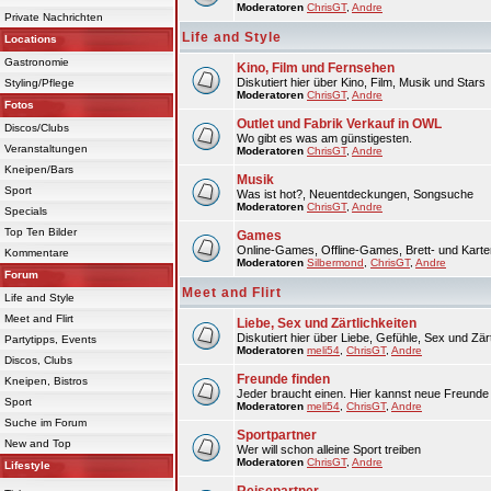
Moderatoren
ChrisGT
,
Andre
Private Nachrichten
Life and Style
Locations
Gastronomie
Kino, Film und Fernsehen
Diskutiert hier über Kino, Film, Musik und Stars
Styling/Pflege
Moderatoren
ChrisGT
,
Andre
Fotos
Outlet und Fabrik Verkauf in OWL
Discos/Clubs
Wo gibt es was am günstigesten.
Veranstaltungen
Moderatoren
ChrisGT
,
Andre
Kneipen/Bars
Musik
Sport
Was ist hot?, Neuentdeckungen, Songsuche
Moderatoren
ChrisGT
,
Andre
Specials
Top Ten Bilder
Games
Online-Games, Offline-Games, Brett- und Karte
Kommentare
Moderatoren
Silbermond
,
ChrisGT
,
Andre
Forum
Meet and Flirt
Life and Style
Meet and Flirt
Liebe, Sex und Zärtlichkeiten
Diskutiert hier über Liebe, Gefühle, Sex und Zärt
Partytipps, Events
Moderatoren
meli54
,
ChrisGT
,
Andre
Discos, Clubs
Freunde finden
Kneipen, Bistros
Jeder braucht einen. Hier kannst neue Freunde 
Sport
Moderatoren
meli54
,
ChrisGT
,
Andre
Suche im Forum
Sportpartner
New and Top
Wer will schon alleine Sport treiben
Moderatoren
ChrisGT
,
Andre
Lifestyle