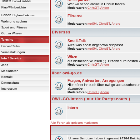
Reisepartner
Tickets
Herford
Bielefeld
Wer will schon alleine in Urlaub fahren
Kino/Filmberichte
Moderatoren
ChrisGT
,
Andre
Reisen
Flughafen Paderborn
Flirtarea
Wohnung suchen
Moderatoren
meli54
,
ChrisGT
,
Andre
Sport und Fitness
Diverses
Gut zu Wissen
Termine
Small-Talk
Alles was sonst nirgendwo reinpasst
Discos/Clubs
Moderatoren
meli54
,
ChrisGT
,
Andre
Veranstaltungen
Witze
Info / Service
auf vielfachen Wunsch ;-). Erzählt eure besten 
Moderatoren
ChrisGT
,
Andre
Jobs
Mediadaten
über owl-go.de
Kontakt
Fragen, Antworten, Anregungen
Datenschutz
Hier könnt ihr euch über owl-go austauschen un
abzugeben.
Impressum
Moderatoren
ChrisGT
,
Andre
OWL-GO-Intern ( nur für Partyscouts )
Intern
Alle Foren als gelesen markieren
Unsere Benutzer haben insgesamt
24364
Beiträg