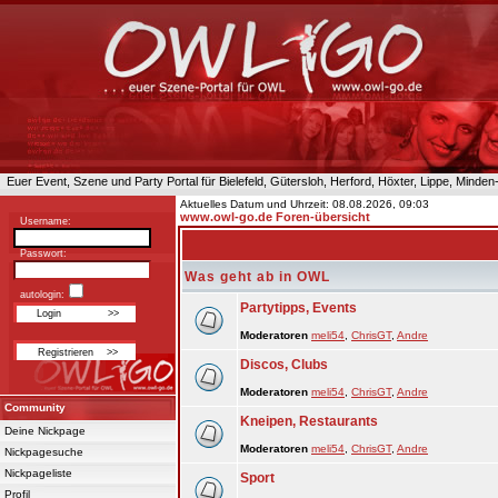
Euer Event, Szene und Party Portal für Bielefeld, Gütersloh, Herford, Höxter, Lippe, Minde
Aktuelles Datum und Uhrzeit: 08.08.2026, 09:03
www.owl-go.de Foren-übersicht
Username:
Passwort:
Was geht ab in OWL
autologin:
Partytipps, Events
Moderatoren
meli54
,
ChrisGT
,
Andre
Discos, Clubs
Moderatoren
meli54
,
ChrisGT
,
Andre
Community
Kneipen, Restaurants
Deine Nickpage
Moderatoren
meli54
,
ChrisGT
,
Andre
Nickpagesuche
Nickpageliste
Sport
Profil