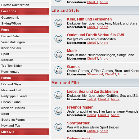
Moderatoren
ChrisGT
,
Andre
Private Nachrichten
Life and Style
Locations
Gastronomie
Kino, Film und Fernsehen
Diskutiert hier über Kino, Film, Musik und Stars
Styling/Pflege
Moderatoren
ChrisGT
,
Andre
Fotos
Outlet und Fabrik Verkauf in OWL
Discos/Clubs
Wo gibt es was am günstigesten.
Veranstaltungen
Moderatoren
ChrisGT
,
Andre
Kneipen/Bars
Musik
Sport
Was ist hot?, Neuentdeckungen, Songsuche
Moderatoren
ChrisGT
,
Andre
Specials
Top Ten Bilder
Games
Online-Games, Offline-Games, Brett- und Karte
Kommentare
Moderatoren
Silbermond
,
ChrisGT
,
Andre
Forum
Meet and Flirt
Life and Style
Meet and Flirt
Liebe, Sex und Zärtlichkeiten
Diskutiert hier über Liebe, Gefühle, Sex und Zärt
Partytipps, Events
Moderatoren
meli54
,
ChrisGT
,
Andre
Discos, Clubs
Freunde finden
Kneipen, Bistros
Jeder braucht einen. Hier kannst neue Freunde 
Sport
Moderatoren
meli54
,
ChrisGT
,
Andre
Suche im Forum
Sportpartner
New and Top
Wer will schon alleine Sport treiben
Moderatoren
ChrisGT
,
Andre
Lifestyle