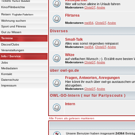
Reisepartner
Tickets
Herford
Bielefeld
Wer will schon alleine in Urlaub fahren
Kino/Filmberichte
Moderatoren
ChrisGT
,
Andre
Reisen
Flughafen Paderborn
Flirtarea
Wohnung suchen
Moderatoren
meli54
,
ChrisGT
,
Andre
Sport und Fitness
Diverses
Gut zu Wissen
Termine
Small-Talk
Alles was sonst nirgendwo reinpasst
Discos/Clubs
Moderatoren
meli54
,
ChrisGT
,
Andre
Veranstaltungen
Witze
Info / Service
auf vielfachen Wunsch ;-). Erzählt eure besten 
Moderatoren
ChrisGT
,
Andre
Jobs
Mediadaten
über owl-go.de
Kontakt
Fragen, Antworten, Anregungen
Datenschutz
Hier könnt ihr euch über owl-go austauschen un
abzugeben.
Impressum
Moderatoren
ChrisGT
,
Andre
OWL-GO-Intern ( nur für Partyscouts )
Intern
Alle Foren als gelesen markieren
Unsere Benutzer haben insgesamt
24364
Beiträg