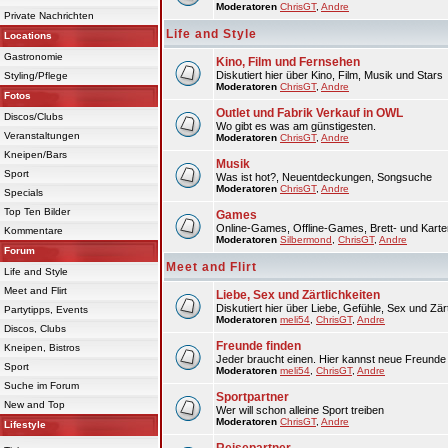
Moderatoren
ChrisGT
,
Andre
Private Nachrichten
Life and Style
Locations
Gastronomie
Kino, Film und Fernsehen
Diskutiert hier über Kino, Film, Musik und Stars
Styling/Pflege
Moderatoren
ChrisGT
,
Andre
Fotos
Outlet und Fabrik Verkauf in OWL
Discos/Clubs
Wo gibt es was am günstigesten.
Veranstaltungen
Moderatoren
ChrisGT
,
Andre
Kneipen/Bars
Musik
Sport
Was ist hot?, Neuentdeckungen, Songsuche
Moderatoren
ChrisGT
,
Andre
Specials
Top Ten Bilder
Games
Online-Games, Offline-Games, Brett- und Karte
Kommentare
Moderatoren
Silbermond
,
ChrisGT
,
Andre
Forum
Meet and Flirt
Life and Style
Meet and Flirt
Liebe, Sex und Zärtlichkeiten
Diskutiert hier über Liebe, Gefühle, Sex und Zärt
Partytipps, Events
Moderatoren
meli54
,
ChrisGT
,
Andre
Discos, Clubs
Freunde finden
Kneipen, Bistros
Jeder braucht einen. Hier kannst neue Freunde 
Sport
Moderatoren
meli54
,
ChrisGT
,
Andre
Suche im Forum
Sportpartner
New and Top
Wer will schon alleine Sport treiben
Moderatoren
ChrisGT
,
Andre
Lifestyle