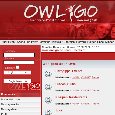
Euer Event, Szene und Party Portal für Bielefeld, Gütersloh, Herford, Höxter, Lippe, Minde
Aktuelles Datum und Uhrzeit: 07.08.2026, 15:52
www.owl-go.de Foren-übersicht
Username:
Passwort:
Was geht ab in OWL
autologin:
Partytipps, Events
Moderatoren
meli54
,
ChrisGT
,
Andre
Discos, Clubs
Moderatoren
meli54
,
ChrisGT
,
Andre
Community
Kneipen, Restaurants
Deine Nickpage
Moderatoren
meli54
,
ChrisGT
,
Andre
Nickpagesuche
Nickpageliste
Sport
Profil