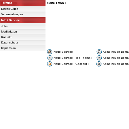
Termine
Seite
1
von
1
Discos/Clubs
Veranstaltungen
Info / Service
Jobs
Mediadaten
Kontakt
Datenschutz
Impressum
Neue Beiträge
Keine neuen Beitr
Neue Beiträge [ Top-Thema ]
Keine neuen Beiträ
Neue Beiträge [ Gesperrt ]
Keine neuen Beiträg