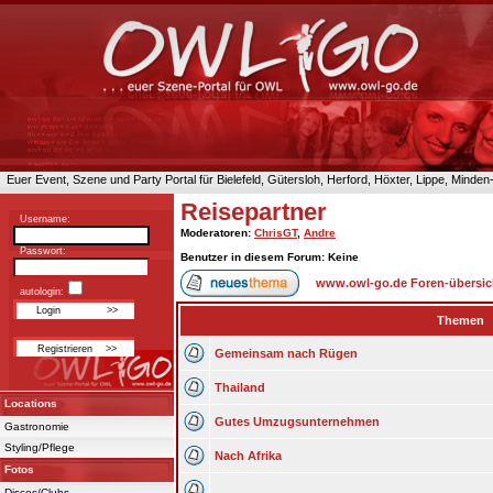
Euer Event, Szene und Party Portal für Bielefeld, Gütersloh, Herford, Höxter, Lippe, Minde
Reisepartner
Username:
Moderatoren
:
ChrisGT
,
Andre
Passwort:
Benutzer in diesem Forum: Keine
www.owl-go.de Foren-übersic
autologin:
Themen
Gemeinsam nach Rügen
Thailand
Locations
Gutes Umzugsunternehmen
Gastronomie
Styling/Pflege
Nach Afrika
Fotos
Discos/Clubs