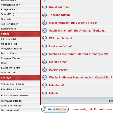
Veranstaltungen
Russland Reise
Kneipen/Bars
Sport(NEU)
Toskana Urlaub
Specials
will in MÜnchen für 2 Woche bleiben
Top Ten Bilder
Kommentare
Suche Mitfahrer/in für Urlaub auf Borkum.
Forum
Will nach holland.....
Life and Style
Meet and Flirt
Lust zum Zelten?
Partytipps, Events
Discos, Clubs
Suche Fahrer bünde -Herford für morgens!!!
Kneipen, Bistros
Lloret de Mar
Sport
Suche im Forum
Fahrer gesucht!
New and Top
Wer ist in diesem Sommer auch in Calla Millior?
Lifestyle
Tickets
Herford
Bielefeld
Urlaubsreif
Kino/Filmberichte
Urlaub
Reisen
Flughafen Paderborn
Sie
Wohnung suchen
Sport und Fitness
www.owl-go.de Foren-übersic
Gut zu Wissen/