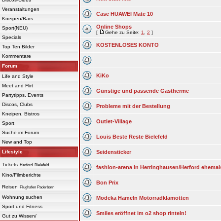
Veranstaltungen
Case HUAWEI Mate 10
Kneipen/Bars
Online Shops
Sport(NEU)
[
Gehe zu Seite:
1
,
2
]
Specials
KOSTENLOSES KONTO
Top Ten Bilder
Kommentare
Forum
KiKo
Life and Style
Meet and Flirt
Günstige und passende Gastherme
Partytipps, Events
Discos, Clubs
Probleme mit der Bestellung
Kneipen, Bistros
Outlet-Village
Sport
Suche im Forum
Louis Beste Reste Bielefeld
New and Top
Lifestyle
Seidensticker
Tickets
Herford
Bielefeld
fashion-arena in Herringhausen/Herford ehemal
Kino/Filmberichte
Bon Prix
Reisen
Flughafen Paderborn
Wohnung suchen
Modeka Hameln Motorradklamotten
Sport und Fitness
Smiles eröffnet im o2 shop rinteln!
Gut zu Wissen/