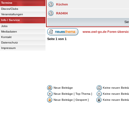
Termine
Küchen
Discos/Clubs
RA0404
Veranstaltungen
Info / Service
Sie
Jobs
Mediadaten
www.owl-go.de Foren-übersic
Kontakt
Seite
1
von
1
Datenschutz
Impressum
Neue Beiträge
Keine neuen Beitr
Neue Beiträge [ Top-Thema ]
Keine neuen Beiträ
Neue Beiträge [ Gesperrt ]
Keine neuen Beiträg