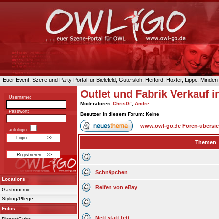
Euer Event, Szene und Party Portal für Bielefeld, Gütersloh, Herford, Höxter, Lippe, Minde
Outlet und Fabrik Verkauf 
Username:
Moderatoren
:
ChrisGT
,
Andre
Passwort:
Benutzer in diesem Forum: Keine
www.owl-go.de Foren-übersic
autologin:
Themen
Schnäpchen
Locations
Reifen von eBay
Gastronomie
Styling/Pflege
Fotos
Nett statt fett
Discos/Clubs