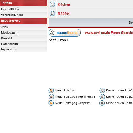
Termine
Küchen
Discos/Clubs
RA0404
Veranstaltungen
Info / Service
Sie
Jobs
Mediadaten
www.owl-go.de Foren-übersic
Kontakt
Seite
1
von
1
Datenschutz
Impressum
Neue Beiträge
Keine neuen Beitr
Neue Beiträge [ Top-Thema ]
Keine neuen Beiträ
Neue Beiträge [ Gesperrt ]
Keine neuen Beiträg