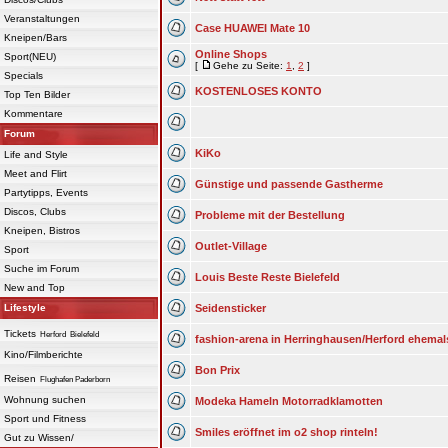
Veranstaltungen
Case HUAWEI Mate 10
Kneipen/Bars
Online Shops
Sport(NEU)
[
Gehe zu Seite:
1
,
2
]
Specials
KOSTENLOSES KONTO
Top Ten Bilder
Kommentare
Forum
KiKo
Life and Style
Meet and Flirt
Günstige und passende Gastherme
Partytipps, Events
Discos, Clubs
Probleme mit der Bestellung
Kneipen, Bistros
Outlet-Village
Sport
Suche im Forum
Louis Beste Reste Bielefeld
New and Top
Lifestyle
Seidensticker
Tickets
Herford
Bielefeld
fashion-arena in Herringhausen/Herford ehemal
Kino/Filmberichte
Bon Prix
Reisen
Flughafen Paderborn
Wohnung suchen
Modeka Hameln Motorradklamotten
Sport und Fitness
Smiles eröffnet im o2 shop rinteln!
Gut zu Wissen/