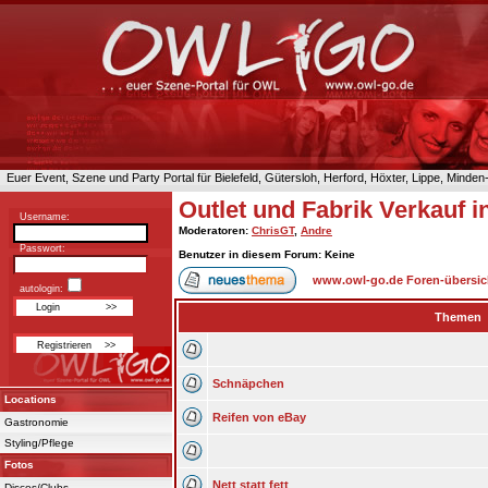
Euer Event, Szene und Party Portal für Bielefeld, Gütersloh, Herford, Höxter, Lippe, Minde
Outlet und Fabrik Verkauf 
Username:
Moderatoren
:
ChrisGT
,
Andre
Passwort:
Benutzer in diesem Forum: Keine
www.owl-go.de Foren-übersic
autologin:
Themen
Schnäpchen
Locations
Reifen von eBay
Gastronomie
Styling/Pflege
Fotos
Nett statt fett
Discos/Clubs