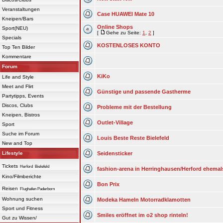
Veranstaltungen
Case HUAWEI Mate 10
Kneipen/Bars
Online Shops
Sport(NEU)
[
Gehe zu Seite:
1
,
2
]
Specials
KOSTENLOSES KONTO
Top Ten Bilder
Kommentare
Forum
KiKo
Life and Style
Meet and Flirt
Günstige und passende Gastherme
Partytipps, Events
Discos, Clubs
Probleme mit der Bestellung
Kneipen, Bistros
Outlet-Village
Sport
Suche im Forum
Louis Beste Reste Bielefeld
New and Top
Lifestyle
Seidensticker
Tickets
Herford
Bielefeld
fashion-arena in Herringhausen/Herford ehemal
Kino/Filmberichte
Bon Prix
Reisen
Flughafen Paderborn
Wohnung suchen
Modeka Hameln Motorradklamotten
Sport und Fitness
Smiles eröffnet im o2 shop rinteln!
Gut zu Wissen/