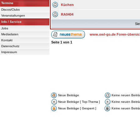
Termine
Küchen
Discos/Clubs
RA0404
Veranstaltungen
Info / Service
Sie
Jobs
Mediadaten
www.owl-go.de Foren-übersic
Kontakt
Seite
1
von
1
Datenschutz
Impressum
Neue Beiträge
Keine neuen Beitr
Neue Beiträge [ Top-Thema ]
Keine neuen Beiträ
Neue Beiträge [ Gesperrt ]
Keine neuen Beiträg