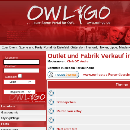
Euer Event, Szene und Party Portal für Bielefeld, Gütersloh, Herford, Höxter, Lippe, Minde
Outlet und Fabrik Verkauf 
Username:
Moderatoren
:
ChrisGT
,
Andre
Passwort:
Benutzer in diesem Forum: Keine
www.owl-go.de Foren-übersic
autologin:
Themen
Schnäpchen
Locations
Reifen von eBay
Gastronomie
Styling/Pflege
Fotos
Nett statt fett
Discos/Clubs