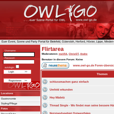
Euer Event, Szene und Party Portal für Bielefeld, Gütersloh, Herford, Höxter, Lippe, Minde
Flirtarea
Username:
Moderatoren
:
meli54
,
ChrisGT
,
Andre
Passwort:
Benutzer in diesem Forum: Keine
www.owl-go.de Foren-übersic
autologin:
Themen
schlussmachen ganz einfach
Umfeld erkunden
Locations
Hey Mädelz
Gastronomie
Styling/Pflege
Thread Single - Wo findet man seine bessere Hä
Fotos
Notstandsgebiet Ostwestfalen
Discos/Clubs