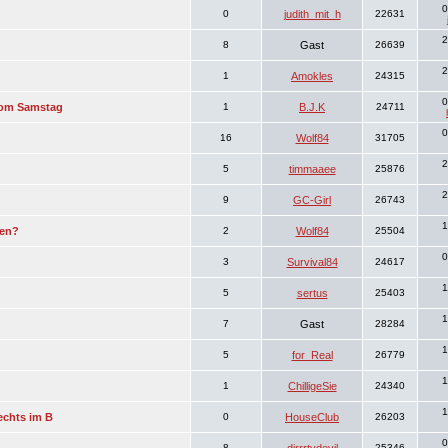
0
0
judith_mit_h
22631
2
8
Gast
26639
2
1
Amokles
24315
0
 vom Samstag
1
B.J.K
24711
0
16
Wolf84
31705
2
5
timmaaee
25876
2
9
GC-Girl
26743
1
gen?
2
Wolf84
25504
0
3
Survival84
24617
1
5
sertus
25403
1
7
Gast
28284
1
5
for_Real
26779
1
1
ChilligeSie
24340
1
echts im B
0
HouseClub
26203
0
8
25346