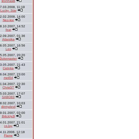
leonhawk
7.03.2008, 11:19
Lucky_Star
2.02.2008, 14:00
Neo-lee
8.10.2007, 14:52
fear
2.09.2007, 01:36
Atlantika
6.05.2007, 16:56
Leo
5.05.2007, 20:20
Dukemaster
3.05.2007, 21:43
Catinka
6.04.2007, 23:00
meli54
1.04.2007, 22:30
ChrisGT
5.03.2007, 17:07
SABO83
8.02.2007, 10:03
dirrrtydevil
9.01.2007, 02:00
Bl4ck!g3l
4.01.2007, 21:01
ceJay
4.11.2006, 12:18
Flame