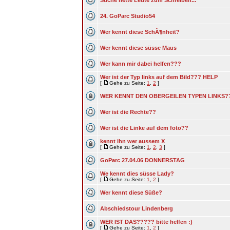
Suche nette Leute zum Schreiben...
24. GoParc Studio54
Wer kennt diese SchÃ¶nheit?
Wer kennt diese süsse Maus
Wer kann mir dabei helfen???
Wer ist der Typ links auf dem Bild??? HELP
[
Gehe zu Seite:
1
,
2
]
WER KENNT DEN OBERGEILEN TYPEN LINKS?
Wer ist die Rechte??
Wer ist die Linke auf dem foto??
kennt ihn wer aussem X
[
Gehe zu Seite:
1
,
2
,
3
]
GoParc 27.04.06 DONNERSTAG
We kennt dies süsse Lady?
[
Gehe zu Seite:
1
,
2
]
Wer kennt diese Süße?
Abschiedstour Lindenberg
WER IST DAS????? bitte helfen :)
[
Gehe zu Seite:
1
,
2
]