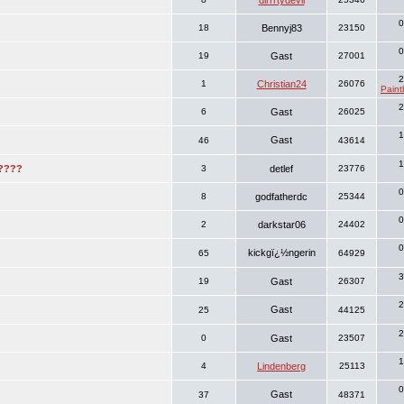
dirrrtydevil
0
18
Bennyj83
23150
0
19
Gast
27001
2
1
Christian24
26076
Paint
2
6
Gast
26025
1
Gast
46
43614
1
????
3
detlef
23776
0
8
godfatherdc
25344
0
2
darkstar06
24402
0
kickgï¿½ngerin
65
64929
3
19
Gast
26307
2
Gast
25
44125
2
0
Gast
23507
1
4
Lindenberg
25113
0
Gast
37
48371