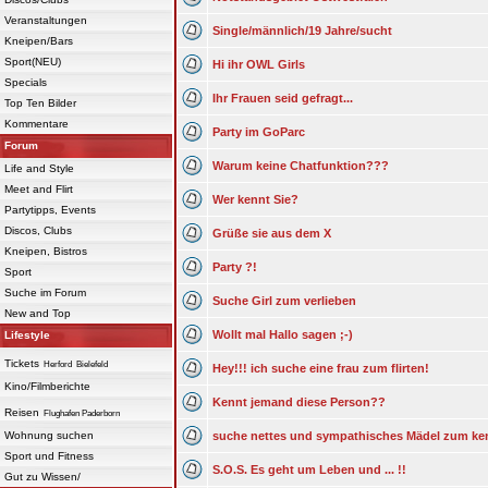
Veranstaltungen
Single/männlich/19 Jahre/sucht
Kneipen/Bars
Sport(NEU)
Hi ihr OWL Girls
Specials
Ihr Frauen seid gefragt...
Top Ten Bilder
Kommentare
Party im GoParc
Forum
Warum keine Chatfunktion???
Life and Style
Meet and Flirt
Wer kennt Sie?
Partytipps, Events
Discos, Clubs
Grüße sie aus dem X
Kneipen, Bistros
Party ?!
Sport
Suche im Forum
Suche Girl zum verlieben
New and Top
Wollt mal Hallo sagen ;-)
Lifestyle
Tickets
Herford
Bielefeld
Hey!!! ich suche eine frau zum flirten!
Kino/Filmberichte
Kennt jemand diese Person??
Reisen
Flughafen Paderborn
Wohnung suchen
suche nettes und sympathisches Mädel zum ke
Sport und Fitness
S.O.S. Es geht um Leben und ... !!
Gut zu Wissen/