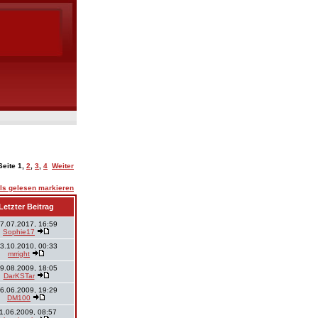
Seite
1
,
2
,
3
,
4
Weiter
ls gelesen markieren
Letzter Beitrag
7.07.2017, 16:59
Sophie17
3.10.2010, 00:33
mrright
9.08.2009, 18:05
DarKSTar
6.06.2009, 19:29
DM100
1.06.2009, 08:57