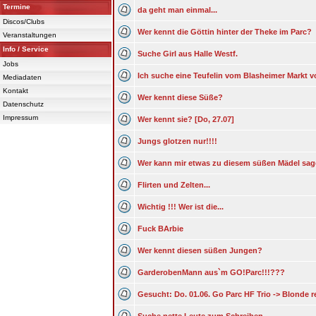
Termine
da geht man einmal...
Discos/Clubs
Wer kennt die Göttin hinter der Theke im Parc?
Veranstaltungen
Info / Service
Suche Girl aus Halle Westf.
Jobs
Ich suche eine Teufelin vom Blasheimer Markt
Mediadaten
Kontakt
Wer kennt diese Süße?
Datenschutz
Impressum
Wer kennt sie? [Do, 27.07]
Jungs glotzen nur!!!!
Wer kann mir etwas zu diesem süßen Mädel sa
Flirten und Zelten...
Wichtig !!! Wer ist die...
Fuck BArbie
Wer kennt diesen süßen Jungen?
GarderobenMann aus`m GO!Parc!!!???
Gesucht: Do. 01.06. Go Parc HF Trio -> Blonde r