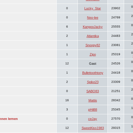
0
0
Lucky_Star
23902
2
0
Neo-lee
24769
0
6
KangooJacky
25555
2
2
Atlantika
24483
2
1
Snoopy82
23081
0
1
Zipo
25319
0
12
Gast
24526
0
1
Bullettoothtony
24418
0
2
Spike23
23309
2
0
SABO83
21251
0
16
Mattis
28342
1
3
pHil88
25345
0
nnen lernen
0
ceJay
27570
1
12
SweetKiss1983
29315