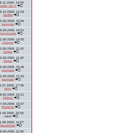
9.11.2006, 10:59
judith_mit_h
9.10.2006, 21:04
Wolf84
5.09.2006, 15:06
renegate
6.09.2006, 16:01
herry-Kuette
2.09.2006, 14:05
Chequa
3.08.2006, 11:43
Despo
3.08.2006, 11:40
Despo
5.08.2006, 15:46
renegate
2.08.2006, 17:42
renegate
1.07.2006, 17:58
klozz
8.06.2006, 10:21
DjDisco
7.06.2006, 15:07
Rottscha
1.06.2006, 20:04
merci
1.06.2006, 14:07
HouseClub
9.06.2006, 11:46