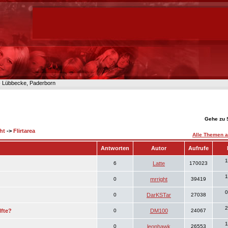
n- Lübbecke, Paderborn
Gehe zu 
ht
->
Flirtarea
Alle Themen a
Antworten
Autor
Aufrufe
1
6
Latte
170023
1
0
mrright
39419
0
0
DarKSTar
27038
2
lfte?
0
DM100
24067
1
0
leonhawk
26553