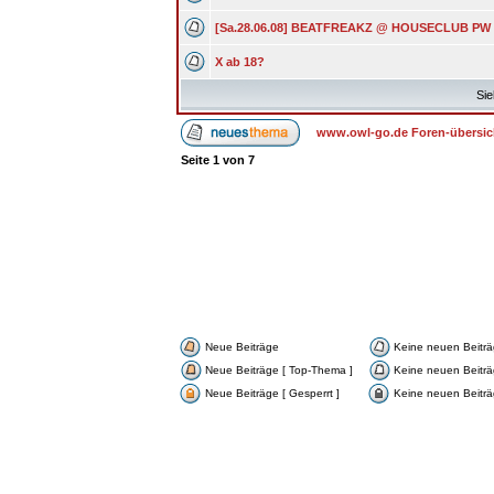
[Sa.28.06.08] BEATFREAKZ @ HOUSECLUB PW
X ab 18?
Sie
www.owl-go.de Foren-übersic
Seite
1
von
7
Neue Beiträge
Keine neuen Beitr
Neue Beiträge [ Top-Thema ]
Keine neuen Beiträ
Neue Beiträge [ Gesperrt ]
Keine neuen Beiträg