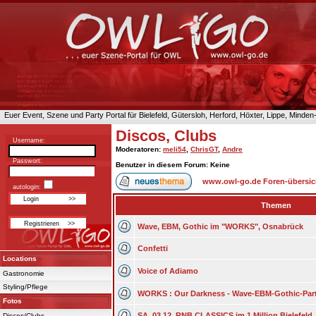
Euer Event, Szene und Party Portal für Bielefeld, Gütersloh, Herford, Höxter, Lippe, Minde
Discos, Clubs
Username:
Moderatoren
:
meli54
,
ChrisGT
,
Andre
Passwort:
Benutzer in diesem Forum: Keine
www.owl-go.de Foren-übersic
autologin:
Themen
Wave, EBM, Gothic im "WORKS", Osnabrück
Confetti
Locations
Voice of Adiamo
Gastronomie
Styling/Pflege
WORKS : Our Darkness - Wave-EBM-Gothic-Part
Fotos
SA. 03.12. RNB CLASSICS im 1 Million Bielefeld
Discos/Clubs