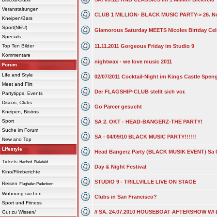
Veranstaltungen
CLUB 1 MILLION- BLACK MUSIC PARTY-> 26. N
Kneipen/Bars
Sport(NEU)
Glamorous Saturday MEETS Nicoles Birtday Cel
Specials
Top Ten Bilder
11.11.2011 Gorgeous Friday im Studio 9
Kommentare
nightwax - we love music 2011
Forum
Life and Style
02/07/2011 Cocktail-Night im Kings Castle Spen
Meet and Flirt
Der FLAGSHIP-CLUB stellt sich vor.
Partytipps, Events
Discos, Clubs
Go Parcer gesucht
Kneipen, Bistros
Sport
SA 2. OKT - HEAD-BANGERZ-THE PARTY!
Suche im Forum
SA - 04/09/10 BLACK MUSIC PARTY!!!!!!
New and Top
Lifestyle
Head Bangerz Party (BLACK MUSIK EVENT) Sa 
Tickets
Herford
Bielefeld
Day & Night Festival
Kino/Filmberichte
STUDIO 9 - TRILLVILLE LIVE ON STAGE
Reisen
Flughafen Paderborn
Wohnung suchen
Clubs in San Francisco?
Sport und Fitness
// SA. 24.07.2010 HOUSEBOAT AFTERSHOW W/
Gut zu Wissen/