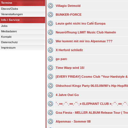
Termine
Villagio Detmold
Discos/Clubs
Veranstaltungen
BUNKER-FORCE
Info / Service
Leute geht nicht ins Café Europa
Jobs
Mediadaten
Neueröffnung LIMIT Music Club Hameln
Kontakt
Wer kommt mit mir ins Alpenmax ???
Datenschutz
Impressum
X Herford schließt
go parc
Time Warp wird 15!
[EVERY FRIDAY] Cosmo Club "Your Hardstyle &
Oldschool Kingz Party 06.03.09//90's Hip-Hop/
4 Jahre Owl Go
´·¸¤¤¸·´´·¸¤¤¸·´´·¸¤ ELEPHANT CLUB ¤¸·´´·¸¤¤¸·´´·
Goa Fiesta - MELLER ALBUM Release Tour ( Tro
Alpenmax - Sommer 08