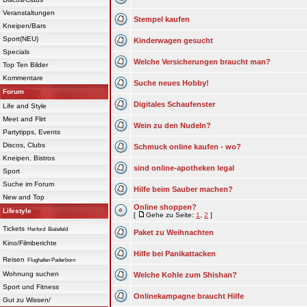
Veranstaltungen
Stempel kaufen
Kneipen/Bars
Sport(NEU)
Kinderwagen gesucht
Specials
Welche Versicherungen braucht man?
Top Ten Bilder
Kommentare
Suche neues Hobby!
Forum
Digitales Schaufenster
Life and Style
Meet and Flirt
Wein zu den Nudeln?
Partytipps, Events
Discos, Clubs
Schmuck online kaufen - wo?
Kneipen, Bistros
sind online-apotheken legal
Sport
Suche im Forum
Hilfe beim Sauber machen?
New and Top
Online shoppen?
Lifestyle
[
Gehe zu Seite:
1
,
2
]
Tickets
Herford
Bielefeld
Paket zu Weihnachten
Kino/Filmberichte
Hilfe bei Panikattacken
Reisen
Flughafen Paderborn
Wohnung suchen
Welche Kohle zum Shishan?
Sport und Fitness
Onlinekampagne braucht Hilfe
Gut zu Wissen/