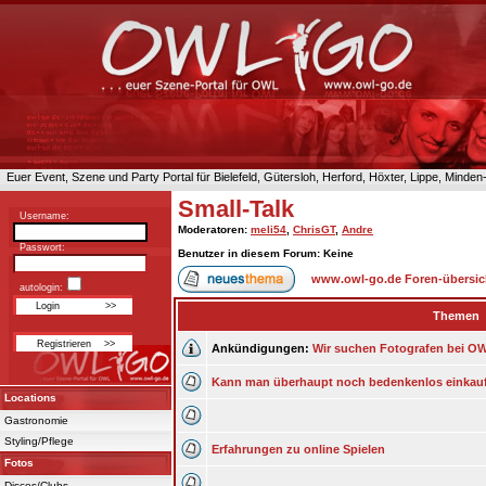
Euer Event, Szene und Party Portal für Bielefeld, Gütersloh, Herford, Höxter, Lippe, Minde
Small-Talk
Username:
Moderatoren
:
meli54
,
ChrisGT
,
Andre
Passwort:
Benutzer in diesem Forum: Keine
www.owl-go.de Foren-übersic
autologin:
Themen
Ankündigungen:
Wir suchen Fotografen bei OWL
Kann man überhaupt noch bedenkenlos einkau
Locations
Gastronomie
Styling/Pflege
Erfahrungen zu online Spielen
Fotos
Discos/Clubs