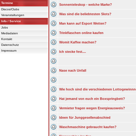
Termine
Sonnenteleskop - welche Marke?
Discos/Clubs
Was sind die beliebtesten Slots?
Veranstaltungen
Info / Service
Man kann auf Esport Wetten?
Jobs
Trinkflaschen online kaufen
Mediadaten
Kontakt
Womit Kaffee machen?
Datenschutz
Impressum
Ich stecke fest....
Nase nach Unfall
Wie hoch sind die verschiedenen Lottogewinn
Hat jemand von euch ein Boxspringbett?
Vermieter fragen wegen Energieausweis?
Ideen für Junggesellenabschied
Waschmaschine gebraucht kaufen?