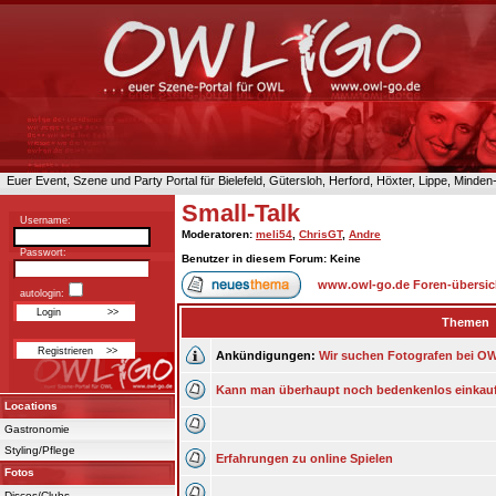
Euer Event, Szene und Party Portal für Bielefeld, Gütersloh, Herford, Höxter, Lippe, Minde
Small-Talk
Username:
Moderatoren
:
meli54
,
ChrisGT
,
Andre
Passwort:
Benutzer in diesem Forum: Keine
www.owl-go.de Foren-übersic
autologin:
Themen
Ankündigungen:
Wir suchen Fotografen bei OWL
Kann man überhaupt noch bedenkenlos einkau
Locations
Gastronomie
Styling/Pflege
Erfahrungen zu online Spielen
Fotos
Discos/Clubs