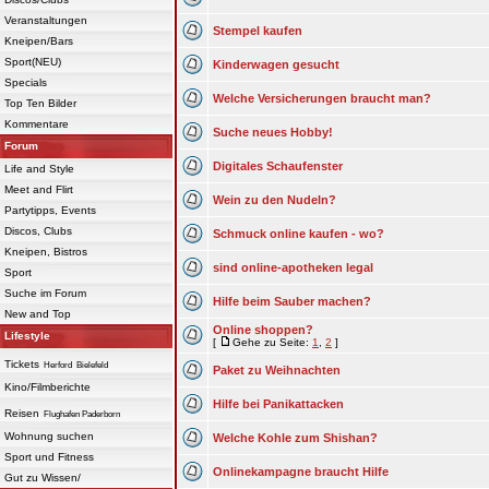
Veranstaltungen
Stempel kaufen
Kneipen/Bars
Sport(NEU)
Kinderwagen gesucht
Specials
Welche Versicherungen braucht man?
Top Ten Bilder
Kommentare
Suche neues Hobby!
Forum
Digitales Schaufenster
Life and Style
Meet and Flirt
Wein zu den Nudeln?
Partytipps, Events
Discos, Clubs
Schmuck online kaufen - wo?
Kneipen, Bistros
sind online-apotheken legal
Sport
Suche im Forum
Hilfe beim Sauber machen?
New and Top
Online shoppen?
Lifestyle
[
Gehe zu Seite:
1
,
2
]
Tickets
Herford
Bielefeld
Paket zu Weihnachten
Kino/Filmberichte
Hilfe bei Panikattacken
Reisen
Flughafen Paderborn
Wohnung suchen
Welche Kohle zum Shishan?
Sport und Fitness
Onlinekampagne braucht Hilfe
Gut zu Wissen/