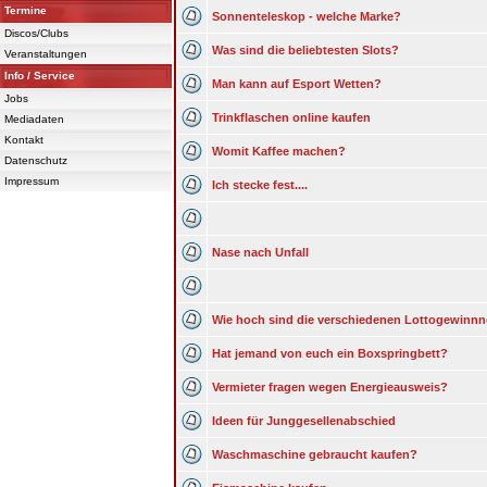
Termine
Sonnenteleskop - welche Marke?
Discos/Clubs
Was sind die beliebtesten Slots?
Veranstaltungen
Info / Service
Man kann auf Esport Wetten?
Jobs
Trinkflaschen online kaufen
Mediadaten
Kontakt
Womit Kaffee machen?
Datenschutz
Impressum
Ich stecke fest....
Nase nach Unfall
Wie hoch sind die verschiedenen Lottogewinn
Hat jemand von euch ein Boxspringbett?
Vermieter fragen wegen Energieausweis?
Ideen für Junggesellenabschied
Waschmaschine gebraucht kaufen?