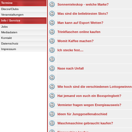
Termine
Sonnenteleskop - welche Marke?
Discos/Clubs
Was sind die beliebtesten Slots?
Veranstaltungen
Info / Service
Man kann auf Esport Wetten?
Jobs
Trinkflaschen online kaufen
Mediadaten
Kontakt
Womit Kaffee machen?
Datenschutz
Impressum
Ich stecke fest....
Nase nach Unfall
Wie hoch sind die verschiedenen Lottogewinn
Hat jemand von euch ein Boxspringbett?
Vermieter fragen wegen Energieausweis?
Ideen für Junggesellenabschied
Waschmaschine gebraucht kaufen?