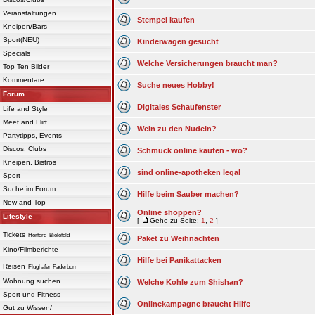
Veranstaltungen
Stempel kaufen
Kneipen/Bars
Sport(NEU)
Kinderwagen gesucht
Specials
Welche Versicherungen braucht man?
Top Ten Bilder
Kommentare
Suche neues Hobby!
Forum
Digitales Schaufenster
Life and Style
Meet and Flirt
Wein zu den Nudeln?
Partytipps, Events
Discos, Clubs
Schmuck online kaufen - wo?
Kneipen, Bistros
sind online-apotheken legal
Sport
Suche im Forum
Hilfe beim Sauber machen?
New and Top
Online shoppen?
Lifestyle
[
Gehe zu Seite:
1
,
2
]
Tickets
Herford
Bielefeld
Paket zu Weihnachten
Kino/Filmberichte
Hilfe bei Panikattacken
Reisen
Flughafen Paderborn
Wohnung suchen
Welche Kohle zum Shishan?
Sport und Fitness
Onlinekampagne braucht Hilfe
Gut zu Wissen/