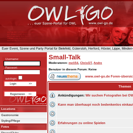
Euer Event, Szene und Party Portal für Bielefeld, Gütersloh, Herford, Höxter, Lippe, Minde
Small-Talk
Username:
Moderatoren
:
meli54
,
ChrisGT
,
Andre
Passwort:
Benutzer in diesem Forum: Keine
www.owl-go.de Foren-übersic
autologin:
Themen
Ankündigungen:
Wir suchen Fotografen bei OWL
Kann man überhaupt noch bedenkenlos einkau
Locations
Gastronomie
Styling/Pflege
Erfahrungen zu online Spielen
Fotos
Discos/Clubs