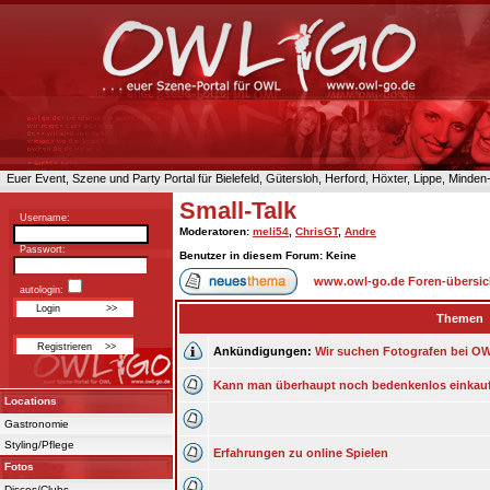
Euer Event, Szene und Party Portal für Bielefeld, Gütersloh, Herford, Höxter, Lippe, Minde
Small-Talk
Username:
Moderatoren
:
meli54
,
ChrisGT
,
Andre
Passwort:
Benutzer in diesem Forum: Keine
www.owl-go.de Foren-übersic
autologin:
Themen
Ankündigungen:
Wir suchen Fotografen bei OWL
Kann man überhaupt noch bedenkenlos einkau
Locations
Gastronomie
Styling/Pflege
Erfahrungen zu online Spielen
Fotos
Discos/Clubs