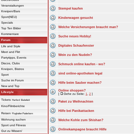
Veranstaltungen
Stempel kaufen
Kneipen/Bars
Sport(NEU)
Kinderwagen gesucht
Specials
Welche Versicherungen braucht man?
Top Ten Bilder
Kommentare
Suche neues Hobby!
Forum
Digitales Schaufenster
Life and Style
Meet and Flirt
Wein zu den Nudeln?
Partytipps, Events
Discos, Clubs
Schmuck online kaufen - wo?
Kneipen, Bistros
sind online-apotheken legal
Sport
Suche im Forum
Hilfe beim Sauber machen?
New and Top
Online shoppen?
Lifestyle
[
Gehe zu Seite:
1
,
2
]
Tickets
Herford
Bielefeld
Paket zu Weihnachten
Kino/Filmberichte
Hilfe bei Panikattacken
Reisen
Flughafen Paderborn
Wohnung suchen
Welche Kohle zum Shishan?
Sport und Fitness
Onlinekampagne braucht Hilfe
Gut zu Wissen/