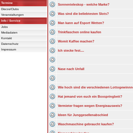
Termine
Sonnenteleskop - welche Marke?
Discos/Clubs
Was sind die beliebtesten Slots?
Veranstaltungen
Info / Service
Man kann auf Esport Wetten?
Jobs
Trinkflaschen online kaufen
Mediadaten
Kontakt
Womit Kaffee machen?
Datenschutz
Impressum
Ich stecke fest....
Nase nach Unfall
Wie hoch sind die verschiedenen Lottogewinn
Hat jemand von euch ein Boxspringbett?
Vermieter fragen wegen Energieausweis?
Ideen für Junggesellenabschied
Waschmaschine gebraucht kaufen?