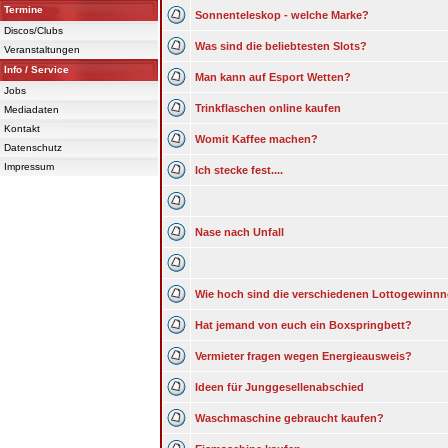
Termine
Sonnenteleskop - welche Marke?
Discos/Clubs
Was sind die beliebtesten Slots?
Veranstaltungen
Info / Service
Man kann auf Esport Wetten?
Jobs
Trinkflaschen online kaufen
Mediadaten
Kontakt
Womit Kaffee machen?
Datenschutz
Impressum
Ich stecke fest....
Nase nach Unfall
Wie hoch sind die verschiedenen Lottogewinn
Hat jemand von euch ein Boxspringbett?
Vermieter fragen wegen Energieausweis?
Ideen für Junggesellenabschied
Waschmaschine gebraucht kaufen?