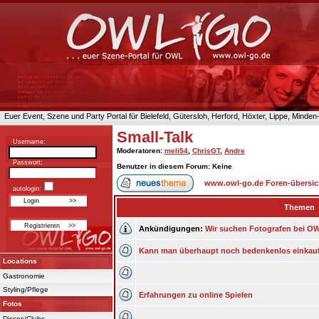
Euer Event, Szene und Party Portal für Bielefeld, Gütersloh, Herford, Höxter, Lippe, Minde
Small-Talk
Username:
Moderatoren
:
meli54
,
ChrisGT
,
Andre
Passwort:
Benutzer in diesem Forum: Keine
www.owl-go.de Foren-übersic
autologin:
Themen
Ankündigungen:
Wir suchen Fotografen bei OWL
Kann man überhaupt noch bedenkenlos einkau
Locations
Gastronomie
Styling/Pflege
Erfahrungen zu online Spielen
Fotos
Discos/Clubs