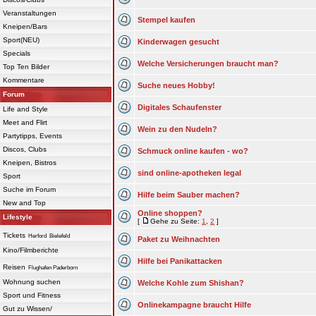
Veranstaltungen
Stempel kaufen
Kneipen/Bars
Sport(NEU)
Kinderwagen gesucht
Specials
Welche Versicherungen braucht man?
Top Ten Bilder
Kommentare
Suche neues Hobby!
Forum
Digitales Schaufenster
Life and Style
Meet and Flirt
Wein zu den Nudeln?
Partytipps, Events
Discos, Clubs
Schmuck online kaufen - wo?
Kneipen, Bistros
sind online-apotheken legal
Sport
Suche im Forum
Hilfe beim Sauber machen?
New and Top
Online shoppen?
Lifestyle
[
Gehe zu Seite:
1
,
2
]
Tickets
Herford
Bielefeld
Paket zu Weihnachten
Kino/Filmberichte
Hilfe bei Panikattacken
Reisen
Flughafen Paderborn
Wohnung suchen
Welche Kohle zum Shishan?
Sport und Fitness
Onlinekampagne braucht Hilfe
Gut zu Wissen/