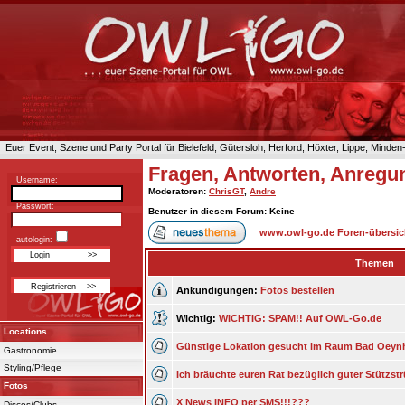
Euer Event, Szene und Party Portal für Bielefeld, Gütersloh, Herford, Höxter, Lippe, Minde
Fragen, Antworten, Anregu
Username:
Moderatoren
:
ChrisGT
,
Andre
Passwort:
Benutzer in diesem Forum: Keine
www.owl-go.de Foren-übersic
autologin:
Themen
Ankündigungen:
Fotos bestellen
Wichtig:
WICHTIG: SPAM!! Auf OWL-Go.de
Locations
Günstige Lokation gesucht im Raum Bad Oey
Gastronomie
Styling/Pflege
Ich bräuchte euren Rat bezüglich guter Stützst
Fotos
X News INFO per SMS!!!???
Discos/Clubs