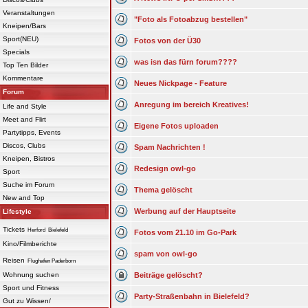
Veranstaltungen
"Foto als Fotoabzug bestellen"
Kneipen/Bars
Sport(NEU)
Fotos von der Ü30
Specials
was isn das fürn forum????
Top Ten Bilder
Kommentare
Neues Nickpage - Feature
Forum
Anregung im bereich Kreatives!
Life and Style
Meet and Flirt
Eigene Fotos uploaden
Partytipps, Events
Discos, Clubs
Spam Nachrichten !
Kneipen, Bistros
Redesign owl-go
Sport
Suche im Forum
Thema gelöscht
New and Top
Werbung auf der Hauptseite
Lifestyle
Tickets
Herford
Bielefeld
Fotos vom 21.10 im Go-Park
Kino/Filmberichte
spam von owl-go
Reisen
Flughafen Paderborn
Wohnung suchen
Beiträge gelöscht?
Sport und Fitness
Party-Straßenbahn in Bielefeld?
Gut zu Wissen/