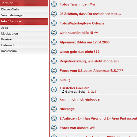
Termine
Fotos Tanz in den Mai
Discos/Clubs
25 Zeichen, dass Du erwachsen bist....
Veranstaltungen
Info / Service
Fotos/Vatertag/New Orleans
Jobs
wir brauchén hilfe !!! ^^
Mediadaten
Kontakt
Alpenmax Bilder am 17.04.2006
Datenschutz
Impressum
wieso geht das nicht???
Registrierzwang, wie steht ihr da zu?
Fotos vom 8.3 ausm Alpenmax B.S.???
hilfe :(
Türsteher Go-Parc
[
Gehe zu Seite:
1
,
2
,
3
]
kann mich nich einloggen
Nickpage
2 Anliegen 1 - Irfan View und 2 - Area Partyscou
Fotos von diesem WE