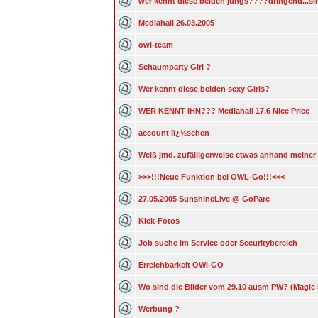
wer kennt diese beiden jungs????dringend...si
Mediahall 26.03.2005
owl-team
Schaumparty Girl ?
Wer kennt diese beiden sexy Girls?
WER KENNT IHN??? Mediahall 17.6 Nice Price
account lï¿½schen
Weiß jmd. zufälligerweise etwas anhand meine
>>>!!!Neue Funktion bei OWL-Go!!!<<<
27.05.2005 SunshineLive @ GoParc
Kick-Fotos
Job suche im Service oder Securitybereich
Erreichbarkeit OWl-GO
Wo sind die Bilder vom 29.10 ausm PW? (Magic 
Werbung ?