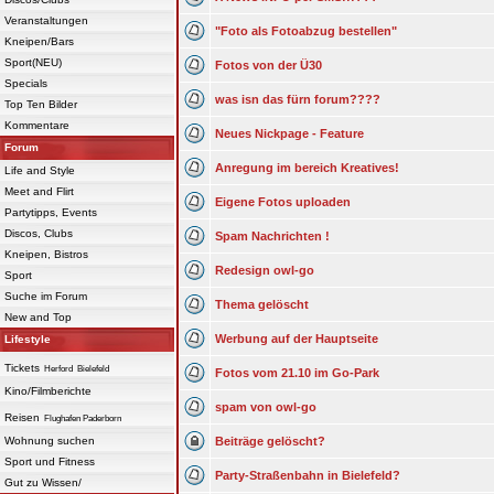
Veranstaltungen
"Foto als Fotoabzug bestellen"
Kneipen/Bars
Sport(NEU)
Fotos von der Ü30
Specials
was isn das fürn forum????
Top Ten Bilder
Kommentare
Neues Nickpage - Feature
Forum
Anregung im bereich Kreatives!
Life and Style
Meet and Flirt
Eigene Fotos uploaden
Partytipps, Events
Discos, Clubs
Spam Nachrichten !
Kneipen, Bistros
Redesign owl-go
Sport
Suche im Forum
Thema gelöscht
New and Top
Werbung auf der Hauptseite
Lifestyle
Tickets
Herford
Bielefeld
Fotos vom 21.10 im Go-Park
Kino/Filmberichte
spam von owl-go
Reisen
Flughafen Paderborn
Wohnung suchen
Beiträge gelöscht?
Sport und Fitness
Party-Straßenbahn in Bielefeld?
Gut zu Wissen/