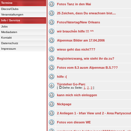
Termine
Fotos Tanz in den Mai
Discos/Clubs
25 Zeichen, dass Du erwachsen bist....
Veranstaltungen
Info / Service
Fotos/Vatertag/New Orleans
Jobs
wir brauchén hilfe !!! ^^
Mediadaten
Kontakt
Alpenmax Bilder am 17.04.2006
Datenschutz
Impressum
wieso geht das nicht???
Registrierzwang, wie steht ihr da zu?
Fotos vom 8.3 ausm Alpenmax B.S.???
hilfe :(
Türsteher Go-Parc
[
Gehe zu Seite:
1
,
2
,
3
]
kann mich nich einloggen
Nickpage
2 Anliegen 1 - Irfan View und 2 - Area Partyscou
Fotos von diesem WE