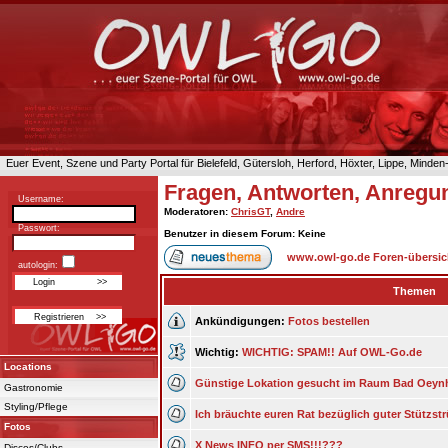
Euer Event, Szene und Party Portal für Bielefeld, Gütersloh, Herford, Höxter, Lippe, Minde
Fragen, Antworten, Anregu
Username:
Moderatoren
:
ChrisGT
,
Andre
Passwort:
Benutzer in diesem Forum: Keine
www.owl-go.de Foren-übersic
autologin:
Themen
Ankündigungen:
Fotos bestellen
Wichtig:
WICHTIG: SPAM!! Auf OWL-Go.de
Locations
Günstige Lokation gesucht im Raum Bad Oey
Gastronomie
Styling/Pflege
Ich bräuchte euren Rat bezüglich guter Stützst
Fotos
X News INFO per SMS!!!???
Discos/Clubs