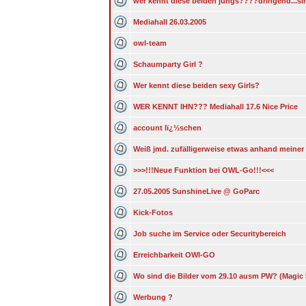
wer kennt diese beiden jungs????dringend...si
Mediahall 26.03.2005
owl-team
Schaumparty Girl ?
Wer kennt diese beiden sexy Girls?
WER KENNT IHN??? Mediahall 17.6 Nice Price
account lï¿½schen
Weiß jmd. zufälligerweise etwas anhand meine
>>>!!!Neue Funktion bei OWL-Go!!!<<<
27.05.2005 SunshineLive @ GoParc
Kick-Fotos
Job suche im Service oder Securitybereich
Erreichbarkeit OWl-GO
Wo sind die Bilder vom 29.10 ausm PW? (Magic 
Werbung ?