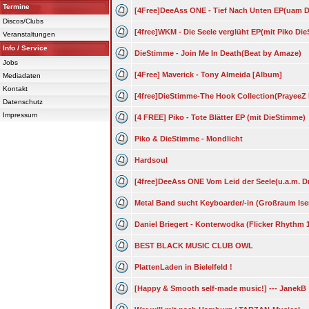
Termine
[4Free]DeeAss ONE - Tief Nach Unten EP(uam 
Discos/Clubs
[4free]WKM - Die Seele verglüht EP(mit Piko D
Veranstaltungen
Info / Service
DieStimme - Join Me In Death(Beat by Amaze)
Jobs
[4Free] Maverick - Tony Almeida [Album]
Mediadaten
Kontakt
[4free]DieStimme-The Hook Collection(Prayee
Datenschutz
Impressum
[4 FREE] Piko - Tote Blätter EP (mit DieStimme)
Piko & DieStimme - Mondlicht
Hardsoul
[4free]DeeAss ONE Vom Leid der Seele(u.a.m. D
Metal Band sucht Keyboarder/-in (Großraum Ise
Daniel Briegert - Konterwodka (Flicker Rhythm 
BEST BLACK MUSIC CLUB OWL
PlattenLaden in Bielelfeld !
[Happy & Smooth self-made music!] --- JanekB