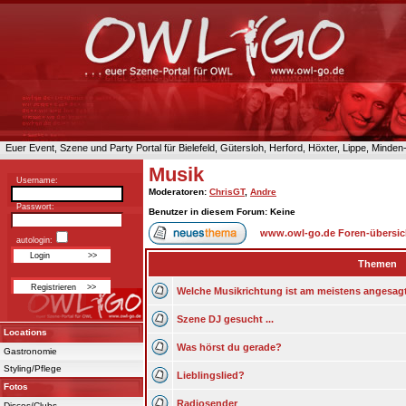
Euer Event, Szene und Party Portal für Bielefeld, Gütersloh, Herford, Höxter, Lippe, Minde
Musik
Username:
Moderatoren
:
ChrisGT
,
Andre
Passwort:
Benutzer in diesem Forum: Keine
www.owl-go.de Foren-übersic
autologin:
Themen
Welche Musikrichtung ist am meistens angesag
Szene DJ gesucht ...
Locations
Was hörst du gerade?
Gastronomie
Styling/Pflege
Lieblingslied?
Fotos
Radiosender
Discos/Clubs