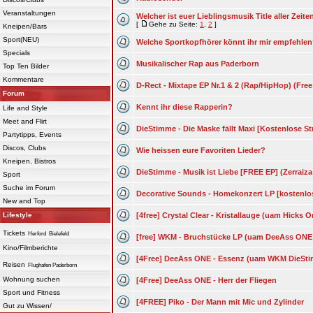
Veranstaltungen
Welcher ist euer Lieblingsmusik Title aller Zeiten
[
Gehe zu Seite:
1
,
2
]
Kneipen/Bars
Sport(NEU)
Welche Sportkopfhörer könnt ihr mir empfehle
Specials
Musikalischer Rap aus Paderborn
Top Ten Bilder
Kommentare
D-Rect - Mixtape EP Nr.1 & 2 (Rap/HipHop) (Fr
Forum
Kennt ihr diese Rapperin?
Life and Style
Meet and Flirt
DieStimme - Die Maske fällt Maxi [Kostenlose S
Partytipps, Events
Discos, Clubs
Wie heissen eure Favoriten Lieder?
Kneipen, Bistros
DieStimme - Musik ist Liebe [FREE EP] (Zerrai
Sport
Suche im Forum
Decorative Sounds - Homekonzert LP [kostenlo
New and Top
Lifestyle
[4free] Crystal Clear - Kristallauge (uam Hicks
Tickets
Herford
Bielefeld
[free] WKM - Bruchstücke LP (uam DeeAss ONE
Kino/Filmberichte
[4Free] DeeAss ONE - Essenz (uam WKM DieStim
Reisen
Flughafen Paderborn
Wohnung suchen
[4Free] DeeAss ONE - Herr der Fliegen
Sport und Fitness
[4FREE] Piko - Der Mann mit Mic und Zylinder
Gut zu Wissen/