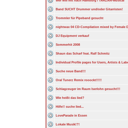
Wer will mit nach Hamburg / TARZAN-Musical
Band SUCHT Drummer und/oder Gitarristen!
Trommler für Pipeband gesucht
nightwax 04 CD-Compilation mixed by Female 
DJ Equipment verkauf
Sommerhit 2008
Shaun das Scharf feat. Ralf Schmitz
Individual Profile pages for Users, Artists & Lab
Suche neue Band!!!
Oral Tunerz Remix rooockt!!!!!
Schlagzeuger im Raum Iserlohn gesucht!!!
Wie heißt das lied?
Hilfe!! suche lied...
LoveParade in Essen
Lokale Musik!?!