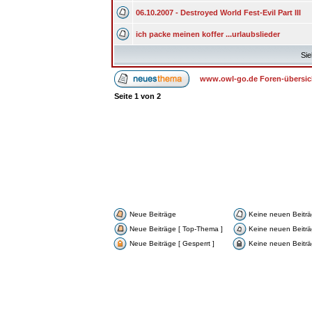
06.10.2007 - Destroyed World Fest-Evil Part III
ich packe meinen koffer ...urlaubslieder
Sie
www.owl-go.de Foren-übersic
Seite
1
von
2
Neue Beiträge
Keine neuen Beitr
Neue Beiträge [ Top-Thema ]
Keine neuen Beiträ
Neue Beiträge [ Gesperrt ]
Keine neuen Beiträg