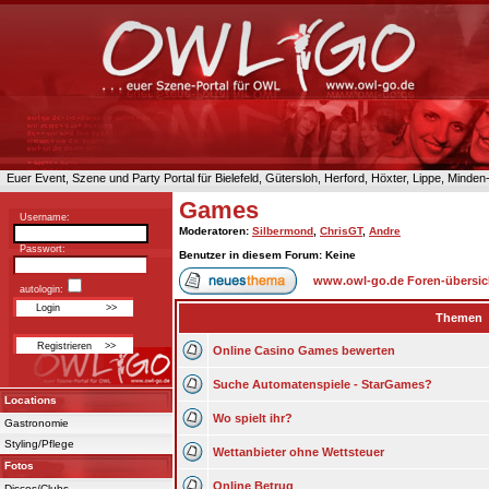
Euer Event, Szene und Party Portal für Bielefeld, Gütersloh, Herford, Höxter, Lippe, Minde
Games
Username:
Moderatoren
:
Silbermond
,
ChrisGT
,
Andre
Passwort:
Benutzer in diesem Forum: Keine
www.owl-go.de Foren-übersic
autologin:
Themen
Online Casino Games bewerten
Suche Automatenspiele - StarGames?
Locations
Wo spielt ihr?
Gastronomie
Styling/Pflege
Wettanbieter ohne Wettsteuer
Fotos
Online Betrug
Discos/Clubs