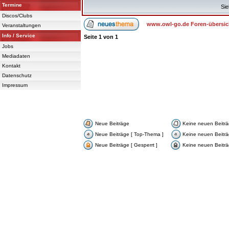
Termine
Sie
Discos/Clubs
www.owl-go.de Foren-übersic
Veranstaltungen
Info / Service
Seite
1
von
1
Jobs
Mediadaten
Kontakt
Datenschutz
Impressum
Neue Beiträge
Keine neuen Beitr
Neue Beiträge [ Top-Thema ]
Keine neuen Beiträ
Neue Beiträge [ Gesperrt ]
Keine neuen Beiträg