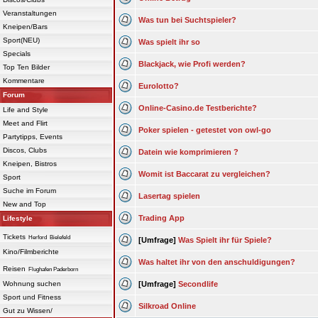
Veranstaltungen
Was tun bei Suchtspieler?
Kneipen/Bars
Sport(NEU)
Was spielt ihr so
Specials
Blackjack, wie Profi werden?
Top Ten Bilder
Kommentare
Eurolotto?
Forum
Online-Casino.de Testberichte?
Life and Style
Meet and Flirt
Poker spielen - getestet von owl-go
Partytipps, Events
Discos, Clubs
Datein wie komprimieren ?
Kneipen, Bistros
Womit ist Baccarat zu vergleichen?
Sport
Suche im Forum
Lasertag spielen
New and Top
Trading App
Lifestyle
Tickets
Herford
Bielefeld
[Umfrage]
Was Spielt ihr für Spiele?
Kino/Filmberichte
Was haltet ihr von den anschuldigungen?
Reisen
Flughafen Paderborn
Wohnung suchen
[Umfrage]
Secondlife
Sport und Fitness
Silkroad Online
Gut zu Wissen/