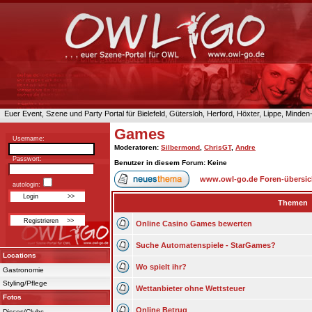
Euer Event, Szene und Party Portal für Bielefeld, Gütersloh, Herford, Höxter, Lippe, Minde
Games
Username:
Moderatoren
:
Silbermond
,
ChrisGT
,
Andre
Passwort:
Benutzer in diesem Forum: Keine
www.owl-go.de Foren-übersic
autologin:
Themen
Online Casino Games bewerten
Suche Automatenspiele - StarGames?
Locations
Wo spielt ihr?
Gastronomie
Styling/Pflege
Wettanbieter ohne Wettsteuer
Fotos
Online Betrug
Discos/Clubs