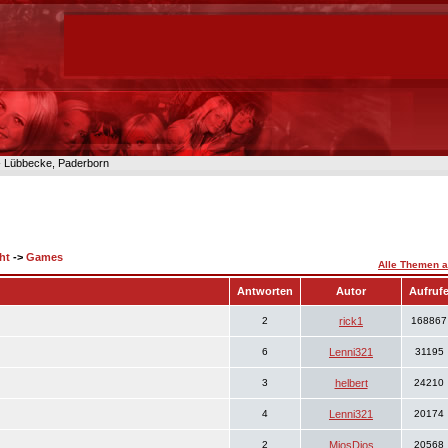
n- Lübbecke, Paderborn
ht
->
Games
Alle Themen a
Antworten
Autor
Aufruf
2
rick1
168867
6
Lenni321
31195
3
helbert
24210
4
Lenni321
20174
2
MiosDios
20568