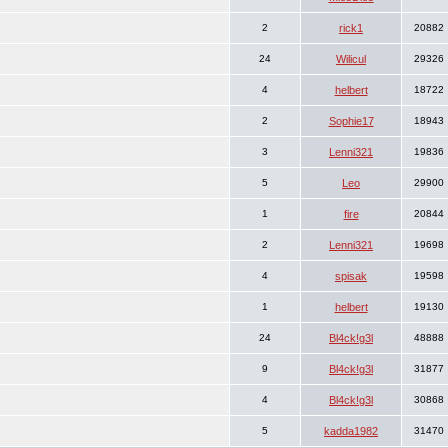
2
rick1
20882
24
Wilicul
29326
4
helbert
18722
2
Sophie17
18943
3
Lenni321
19836
5
Leo
29900
1
fire
20844
2
Lenni321
19698
4
spisak
19598
1
helbert
19130
24
Bl4ck!g3l
48888
9
Bl4ck!g3l
31877
4
Bl4ck!g3l
30868
5
kadda1982
31470