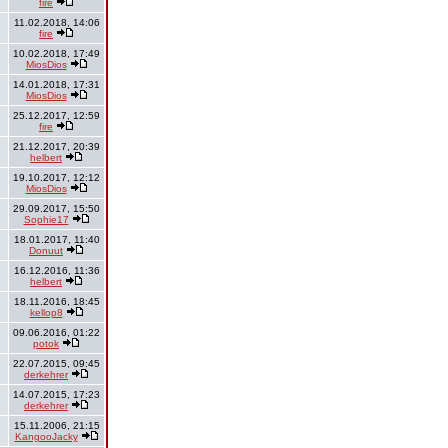
fire
11.02.2018, 14:06
fire
10.02.2018, 17:49
MiosDios
14.01.2018, 17:31
MiosDios
25.12.2017, 12:59
fire
21.12.2017, 20:39
helbert
19.10.2017, 12:12
MiosDios
29.09.2017, 15:50
Sophie17
18.01.2017, 11:40
Donuut
16.12.2016, 11:36
helbert
18.11.2016, 18:45
kellop8
09.06.2016, 01:22
potok
22.07.2015, 09:45
derkehrer
14.07.2015, 17:23
derkehrer
15.11.2006, 21:15
KangooJacky