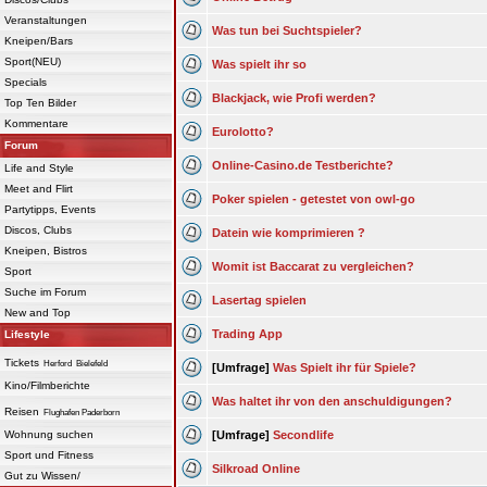
Veranstaltungen
Was tun bei Suchtspieler?
Kneipen/Bars
Sport(NEU)
Was spielt ihr so
Specials
Blackjack, wie Profi werden?
Top Ten Bilder
Kommentare
Eurolotto?
Forum
Online-Casino.de Testberichte?
Life and Style
Meet and Flirt
Poker spielen - getestet von owl-go
Partytipps, Events
Discos, Clubs
Datein wie komprimieren ?
Kneipen, Bistros
Womit ist Baccarat zu vergleichen?
Sport
Suche im Forum
Lasertag spielen
New and Top
Trading App
Lifestyle
Tickets
Herford
Bielefeld
[Umfrage]
Was Spielt ihr für Spiele?
Kino/Filmberichte
Was haltet ihr von den anschuldigungen?
Reisen
Flughafen Paderborn
Wohnung suchen
[Umfrage]
Secondlife
Sport und Fitness
Silkroad Online
Gut zu Wissen/