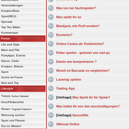
Veranstaltungen
Was tun bei Suchtspieler?
Kneipen/Bars
Sport(NEU)
Was spielt ihr so
Specials
Blackjack, wie Profi werden?
Top Ten Bilder
Kommentare
Eurolotto?
Forum
Online-Casino.de Testberichte?
Life and Style
Meet and Flirt
Poker spielen - getestet von owl-go
Partytipps, Events
Discos, Clubs
Datein wie komprimieren ?
Kneipen, Bistros
Womit ist Baccarat zu vergleichen?
Sport
Suche im Forum
Lasertag spielen
New and Top
Trading App
Lifestyle
Tickets
Herford
Bielefeld
[Umfrage]
Was Spielt ihr für Spiele?
Kino/Filmberichte
Was haltet ihr von den anschuldigungen?
Reisen
Flughafen Paderborn
Wohnung suchen
[Umfrage]
Secondlife
Sport und Fitness
Silkroad Online
Gut zu Wissen/