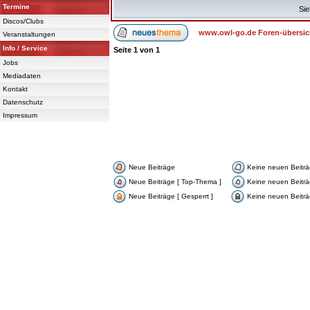
Termine
Sie
Discos/Clubs
www.owl-go.de Foren-übersic
Veranstaltungen
Info / Service
Seite
1
von
1
Jobs
Mediadaten
Kontakt
Datenschutz
Impressum
Neue Beiträge
Keine neuen Beitr
Neue Beiträge [ Top-Thema ]
Keine neuen Beiträ
Neue Beiträge [ Gesperrt ]
Keine neuen Beiträg