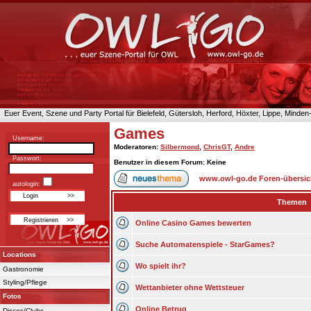
Euer Event, Szene und Party Portal für Bielefeld, Gütersloh, Herford, Höxter, Lippe, Minde
Games
Username:
Moderatoren
:
Silbermond
,
ChrisGT
,
Andre
Passwort:
Benutzer in diesem Forum: Keine
www.owl-go.de Foren-übersic
autologin:
Themen
Online Casino Games bewerten
Suche Automatenspiele - StarGames?
Locations
Wo spielt ihr?
Gastronomie
Styling/Pflege
Wettanbieter ohne Wettsteuer
Fotos
Online Betrug
Discos/Clubs