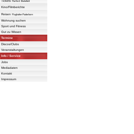
Tickets
Herford
Bielefeld
Kino/Filmberichte
Reisen
Flughafen Paderborn
Wohnung suchen
Sport und Fitness
Gut zu Wissen
Termine
Discos/Clubs
Veranstaltungen
Info / Service
Jobs
Mediadaten
Kontakt
Impressum