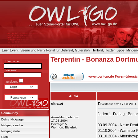
Euer Event, Szene und Party Portal für Bielefeld, Gütersloh, Herford, Höxter, Lippe, Minde
Terpentin - Bonanza Dortm
Username:
Passwort:
www.owl-go.de Foren-übersic
autologin:
Autor
ultratot
Verfasst am: 17.08.2004,
Community
Jeden 1. Freitag - Bon
Anmeldungsdatum:
Deine Nickpage
17.08.2004
Beiträge: 5
03.09.2004 - Neue Deut
Nickpagesuche
Wohnort: Bielefeld
01.10.2004 - Warm up P
Nickpageliste
03.10.2004 - Aftershow
Profil