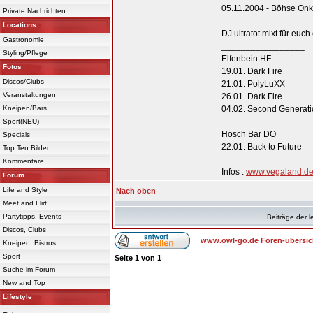
05.11.2004 - Böhse Onke
Private Nachrichten
Locations
DJ ultratot mixt für eu
Gastronomie
_________________
Styling/Pflege
Elfenbein HF
Fotos
19.01. Dark Fire
Discos/Clubs
21.01. PolyLuXX
Veranstaltungen
26.01. Dark Fire
Kneipen/Bars
04.02. Second Generat
Sport(NEU)
Hösch Bar DO
Specials
22.01. Back to Future
Top Ten Bilder
Kommentare
Infos :
www.vegaland.d
Forum
Life and Style
Nach oben
Meet and Flirt
Partytipps, Events
Beiträge der l
Discos, Clubs
www.owl-go.de Foren-übersic
Kneipen, Bistros
Sport
Seite
1
von
1
Suche im Forum
New and Top
Lifestyle