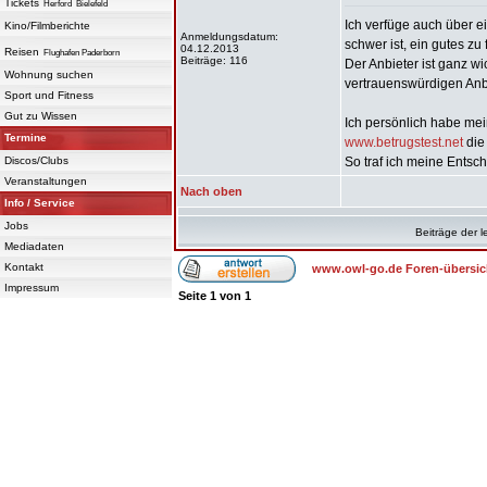
Tickets
Herford
Bielefeld
Ich verfüge auch über e
Kino/Filmberichte
Anmeldungsdatum:
schwer ist, ein gutes zu 
04.12.2013
Reisen
Flughafen Paderborn
Beiträge: 116
Der Anbieter ist ganz w
Wohnung suchen
vertrauenswürdigen Anbi
Sport und Fitness
Gut zu Wissen
Ich persönlich habe mei
Termine
www.betrugstest.net
die
Discos/Clubs
So traf ich meine Entsc
Veranstaltungen
Nach oben
Info / Service
Jobs
Beiträge der l
Mediadaten
Kontakt
www.owl-go.de Foren-übersic
Impressum
Seite
1
von
1