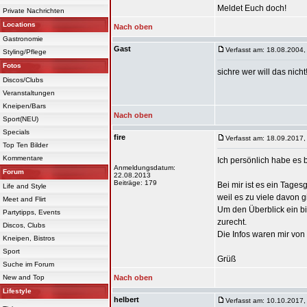
Meldet Euch doch!
Private Nachrichten
Locations
Nach oben
Gastronomie
Gast
Verfasst am: 18.08.2004,
Styling/Pflege
Fotos
sichre wer will das nicht
Discos/Clubs
Veranstaltungen
Kneipen/Bars
Nach oben
Sport(NEU)
Specials
fire
Verfasst am: 18.09.2017,
Top Ten Bilder
Kommentare
Ich persönlich habe es 
Anmeldungsdatum:
Forum
22.08.2013
Beiträge: 179
Bei mir ist es ein Tages
Life and Style
weil es zu viele davon gi
Meet and Flirt
Um den Überblick ein bi
Partytipps, Events
zurecht.
Discos, Clubs
Die Infos waren mir von
Kneipen, Bistros
Sport
Grüß
Suche im Forum
New and Top
Nach oben
Lifestyle
helbert
Verfasst am: 10.10.2017,