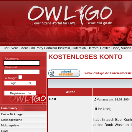
Euer Event, Szene und Party Portal für Bielefeld, Gütersloh, Herford, Höxter, Lippe, Minde
KOSTENLOSES KONTO
Username:
Passwort:
www.owl-go.de Foren-übersic
autologin:
Autor
Gast
Verfasst am: 18.08.2004,
Community
Hi Ihr User,
Deine Nickpage
habt Ihr auch Euer Konto
Nickpagesuche
online-Bank. Was habt Ih
Nickpageliste
Profil