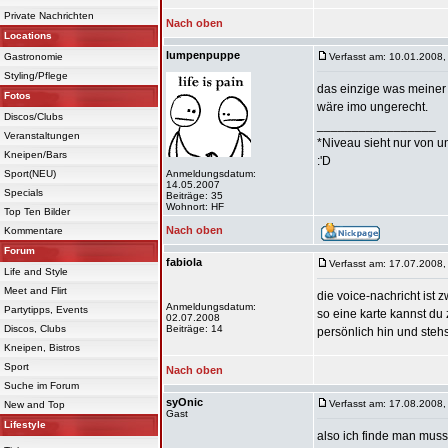
Private Nachrichten
Nach oben
Locations
lumpenpuppe
Gastronomie
Verfasst am: 10.01.2008,
Styling/Pflege
das einzige was meiner m
Fotos
wäre imo ungerecht.
Discos/Clubs
_________________
Veranstaltungen
*Niveau sieht nur von u
Kneipen/Bars
:'D
Sport(NEU)
Anmeldungsdatum:
14.05.2007
Specials
Beiträge: 35
Wohnort: HF
Top Ten Bilder
Nach oben
Kommentare
Forum
fabiola
Verfasst am: 17.07.2008,
Life and Style
Meet and Flirt
die voice-nachricht ist
Anmeldungsdatum:
Partytipps, Events
so eine karte kannst du
02.07.2008
Discos, Clubs
Beiträge: 14
persönlich hin und stehs
Kneipen, Bistros
Sport
Nach oben
Suche im Forum
syOnic
Verfasst am: 17.08.2008,
New and Top
Gast
Lifestyle
also ich finde man mus