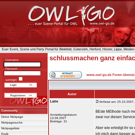
Euer Event, Szene und Party Portal für Bielefeld, Gütersloh, Herford, Höxter, Lippe, Minde
schlussmachen ganz einfa
Username:
Passwort:
www.owl-go.de Foren-übersic
autologin:
Autor
Latte
Verfasst am: 25.10.2007,
Community
BEste MEthode nach mein
Anmeldungsdatum:
zwar nur diesen Service 
Deine Nickpage
13.09.2007
Beiträge: 31
Nickpagesuche
Aber wie erledigt ihr s
Nickpageliste
ich mich dann besser au
Profil