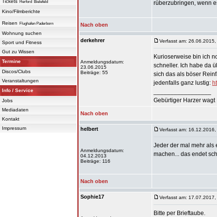
Tickets
Herford
Bielefeld
rüberzubringen, wenn es
Kino/Filmberichte
Reisen
Flughafen Paderborn
Nach oben
Wohnung suchen
derkehrer
Verfasst am: 26.06.2015,
Sport und Fitness
Gut zu Wissen
Kurioserweise bin ich n
Termine
Anmeldungsdatum:
schneller. Ich habe da
23.06.2015
Discos/Clubs
Beiträge: 55
sich das als böser Reinf
Veranstaltungen
jedenfalls ganz lustig:
h
Info / Service
_________________
Gebürtiger Harzer wagt 
Jobs
Mediadaten
Nach oben
Kontakt
Impressum
helbert
Verfasst am: 16.12.2016,
Jeder der mal mehr als 
Anmeldungsdatum:
machen... das endet schl
04.12.2013
Beiträge: 116
Nach oben
Sophie17
Verfasst am: 17.07.2017,
Bitte per Brieftaube.