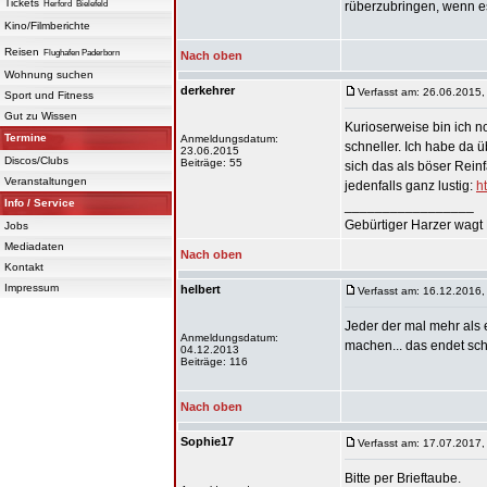
Tickets
Herford
Bielefeld
rüberzubringen, wenn es
Kino/Filmberichte
Reisen
Flughafen Paderborn
Nach oben
Wohnung suchen
derkehrer
Verfasst am: 26.06.2015,
Sport und Fitness
Gut zu Wissen
Kurioserweise bin ich n
Termine
Anmeldungsdatum:
schneller. Ich habe da
23.06.2015
Discos/Clubs
Beiträge: 55
sich das als böser Reinf
Veranstaltungen
jedenfalls ganz lustig:
h
Info / Service
_________________
Gebürtiger Harzer wagt 
Jobs
Mediadaten
Nach oben
Kontakt
Impressum
helbert
Verfasst am: 16.12.2016,
Jeder der mal mehr als 
Anmeldungsdatum:
machen... das endet schl
04.12.2013
Beiträge: 116
Nach oben
Sophie17
Verfasst am: 17.07.2017,
Bitte per Brieftaube.