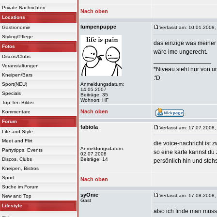
Private Nachrichten
Nach oben
Locations
lumpenpuppe
Gastronomie
Verfasst am: 10.01.2008,
Styling/Pflege
das einzige was meiner m
Fotos
wäre imo ungerecht.
Discos/Clubs
_________________
Veranstaltungen
*Niveau sieht nur von u
Kneipen/Bars
:'D
Sport(NEU)
Anmeldungsdatum:
14.05.2007
Specials
Beiträge: 35
Wohnort: HF
Top Ten Bilder
Nach oben
Kommentare
Forum
fabiola
Verfasst am: 17.07.2008,
Life and Style
Meet and Flirt
die voice-nachricht ist
Anmeldungsdatum:
Partytipps, Events
so eine karte kannst du
02.07.2008
Discos, Clubs
Beiträge: 14
persönlich hin und stehs
Kneipen, Bistros
Sport
Nach oben
Suche im Forum
syOnic
Verfasst am: 17.08.2008,
New and Top
Gast
Lifestyle
also ich finde man mus