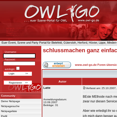
Euer Event, Szene und Party Portal für Bielefeld, Gütersloh, Herford, Höxter, Lippe, Minde
schlussmachen ganz einfa
Username:
Passwort:
www.owl-go.de Foren-übersic
autologin:
Autor
Latte
Verfasst am: 25.10.2007,
Community
BEste MEthode nach mein
Anmeldungsdatum:
zwar nur diesen Service 
Deine Nickpage
13.09.2007
Beiträge: 31
Nickpagesuche
Aber wie erledigt ihr s
Nickpageliste
ich mich dann besser au
Profil