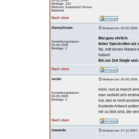
26.02.2006
Beiträge: 102
Wohnort: Kaiserreich Senne,
Bielefeld
Nach oben
DannyOcean
Verfasst am: 05.06.2006,
Mal ganz ehrlich:
Anmeldungsdatum:
lieber Speckrollen als
05.06.2006
Beiträge: 2
Ne, mitt dürren Mädels 
haben!
Bin zur Zeit Single und
Nach oben
socke
Verfasst am: 06.06.2006,
moin, nun ja manch einer
Anmeldungsdatum:
man verliebt sich erstm
06.06.2006
Beiträge: 1
hat, den er nicht anziehe
Konkrete Antwort aufden
mir zu dick sind, die ve
Nach oben
towanda
Verfasst am: 27.12.2007,