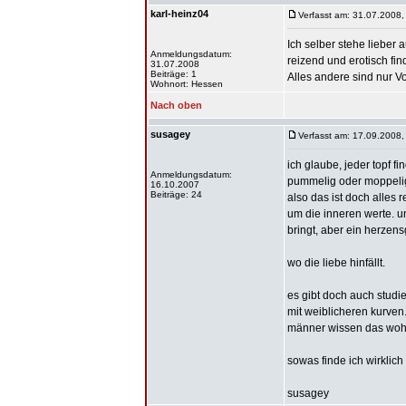
karl-heinz04
Verfasst am: 31.07.2008,
Ich selber stehe lieber
Anmeldungsdatum:
reizend und erotisch fi
31.07.2008
Beiträge: 1
Alles andere sind nur Vo
Wohnort: Hessen
Nach oben
susagey
Verfasst am: 17.09.2008,
ich glaube, jeder topf fi
Anmeldungsdatum:
pummelig oder moppelig
16.10.2007
Beiträge: 24
also das ist doch alles 
um die inneren werte. u
bringt, aber ein herzen
wo die liebe hinfällt.
es gibt doch auch studi
mit weiblicheren kurven.
männer wissen das wohl 
sowas finde ich wirklich
susagey