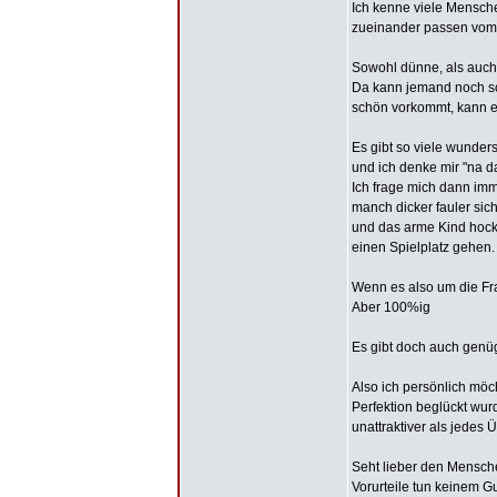
Ich kenne viele Mensch
zueinander passen vom
Sowohl dünne, als auch 
Da kann jemand noch so 
schön vorkommt, kann er
Es gibt so viele wunde
und ich denke mir "na d
Ich frage mich dann imm
manch dicker fauler sic
und das arme Kind hock
einen Spielplatz gehen.
Wenn es also um die Fr
Aber 100%ig
Es gibt doch auch genü
Also ich persönlich möch
Perfektion beglückt wu
unattraktiver als jedes 
Seht lieber den Mensche
Vorurteile tun keinem Gu