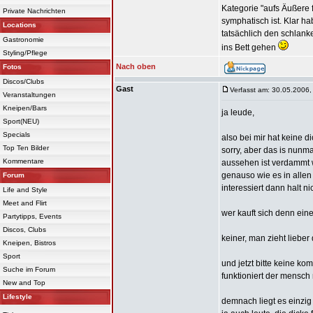
Kategorie "aufs Äußere f
Private Nachrichten
symphatisch ist. Klar h
Locations
tatsächlich den schlanke
Gastronomie
ins Bett gehen
Styling/Pflege
Nach oben
Fotos
Discos/Clubs
Gast
Verfasst am: 30.05.2006,
Veranstaltungen
Kneipen/Bars
ja leude,
Sport(NEU)
Specials
also bei mir hat keine d
Top Ten Bilder
sorry, aber das is nunma
Kommentare
aussehen ist verdammt w
genauso wie es in allen 
Forum
interessiert dann halt nic
Life and Style
Meet and Flirt
wer kauft sich denn ein
Partytipps, Events
Discos, Clubs
keiner, man zieht lieber
Kneipen, Bistros
Sport
und jetzt bitte keine ko
Suche im Forum
funktioniert der mensch 
New and Top
Lifestyle
demnach liegt es einzig 