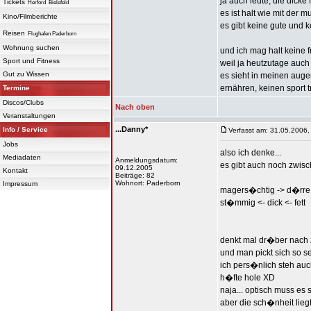
ja auch leute, die dicke 
Tickets
Herford
Bielefeld
es ist halt wie mit der mu
Kino/Filmberichte
es gibt keine gute und ke
Reisen
Flughafen Paderborn
Wohnung suchen
und ich mag halt keine 
Sport und Fitness
weil ja heutzutage auch
Gut zu Wissen
es sieht in meinen auge
ernähren, keinen sport t
Termine
Discos/Clubs
Nach oben
Veranstaltungen
...Danny*
Info / Service
Verfasst am: 31.05.2006,
Jobs
also ich denke...
Mediadaten
Anmeldungsdatum:
es gibt auch noch zwisch
09.12.2005
Kontakt
Beiträge: 82
Wohnort: Paderborn
Impressum
magers�chtig -> d�rre -
st�mmig <- dick <- fett
denkt mal dr�ber nach 
und man pickt sich so se
ich pers�nlich steh auch
h�fte hole XD
naja... optisch muss es 
aber die sch�nheit liegt