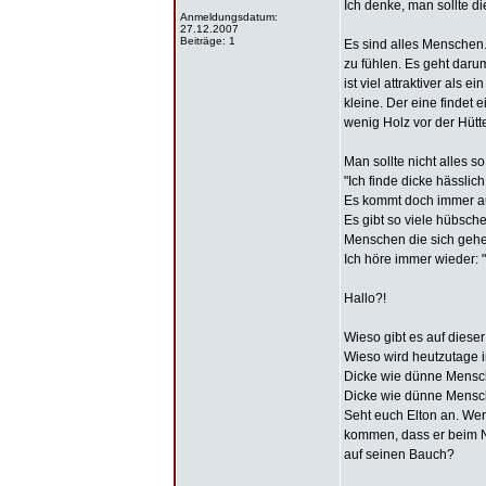
Ich denke, man sollte di
Anmeldungsdatum:
27.12.2007
Beiträge: 1
Es sind alles Menschen.
zu fühlen. Es geht dar
ist viel attraktiver als
kleine. Der eine findet 
wenig Holz vor der Hütt
Man sollte nicht alles s
"Ich finde dicke hässlic
Es kommt doch immer a
Es gibt so viele hübsch
Menschen die sich gehe
Ich höre immer wieder: "
Hallo?!
Wieso gibt es auf dies
Wieso wird heutzutage i
Dicke wie dünne Mensch
Dicke wie dünne Mensch
Seht euch Elton an. We
kommen, dass er beim Ne
auf seinen Bauch?