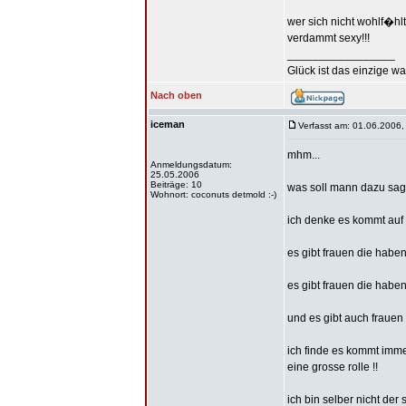
wer sich nicht wohlf�hl
verdammt sexy!!!
_________________
Glück ist das einzige wa
Nach oben
iceman
Verfasst am: 01.06.2006,
mhm...
Anmeldungsdatum:
25.05.2006
Beiträge: 10
was soll mann dazu sage
Wohnort: coconuts detmold :-)
ich denke es kommt auf d
es gibt frauen die habe
es gibt frauen die habe
und es gibt auch frauen
ich finde es kommt immer
eine grosse rolle !!
ich bin selber nicht der