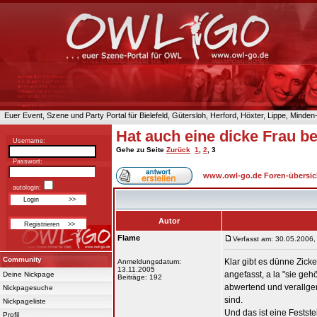
Euer Event, Szene und Party Portal für Bielefeld, Gütersloh, Herford, Höxter, Lippe, Minde
Hat auch eine dicke Frau b
Username:
Gehe zu Seite
Zurück
1
,
2
,
3
Passwort:
www.owl-go.de Foren-übersic
autologin:
Autor
Flame
Verfasst am: 30.05.2006,
Community
Klar gibt es dünne Zic
Anmeldungsdatum:
13.11.2005
angefasst, a la "sie gehö
Deine Nickpage
Beiträge: 192
abwertend und verallge
Nickpagesuche
sind.
Nickpageliste
Und das ist eine Festste
Profil