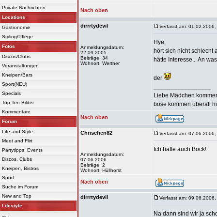
Private Nachrichten
Nach oben
Locations
dirrrtydevil
Verfasst am: 01.02.2006,
Gastronomie
Styling/Pflege
Hye,
Fotos
Anmeldungsdatum:
hört sich nicht schlecht a
22.09.2005
Discos/Clubs
Beiträge: 34
hätte Interesse... An w
Wohnort: Werther
Veranstaltungen
Kneipen/Bars
der
Sport(NEU)
_________________
Specials
Liebe Mädchen kommen
Top Ten Bilder
böse kommen überall hin
Kommentare
Nach oben
Forum
Life and Style
Chrischen82
Verfasst am: 07.06.2006,
Meet and Flirt
Ich hätte auch Bock!
Partytipps, Events
Anmeldungsdatum:
Discos, Clubs
07.06.2006
Beiträge: 2
Kneipen, Bistros
Wohnort: Hüllhorst
Sport
Nach oben
Suche im Forum
New and Top
dirrrtydevil
Verfasst am: 09.06.2006,
Lifestyle
Na dann sind wir ja schon