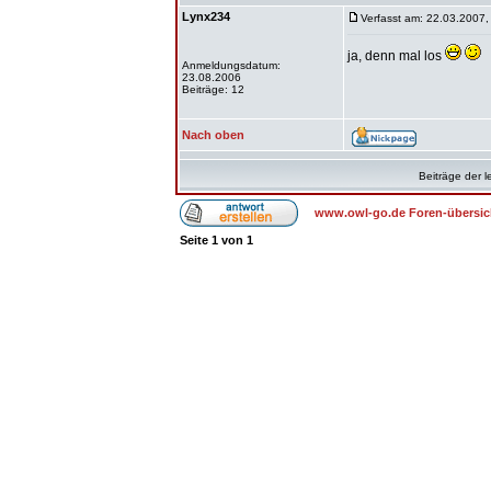
Lynx234
Verfasst am: 22.03.2007,
ja, denn mal los
Anmeldungsdatum:
23.08.2006
Beiträge: 12
Nach oben
Beiträge der l
www.owl-go.de Foren-übersic
Seite
1
von
1