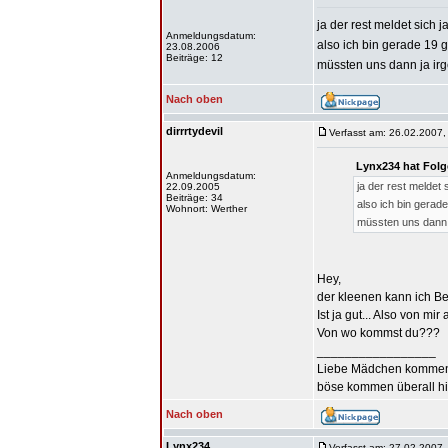
ja der rest meldet sich ja
Anmeldungsdatum:
also ich bin gerade 19
23.08.2006
Beiträge: 12
müssten uns dann ja irg
Nach oben
dirrrtydevil
Verfasst am: 26.02.2007,
Lynx234 hat Folg
Anmeldungsdatum:
ja der rest meldet s
22.09.2005
Beiträge: 34
also ich bin gera
Wohnort: Werther
müssten uns dann j
Hey,
der kleenen kann ich Be
Ist ja gut... Also von mi
Von wo kommst du???
_________________
Liebe Mädchen kommen
böse kommen überall hin
Nach oben
Lynx234
Verfasst am: 27.02.2007,