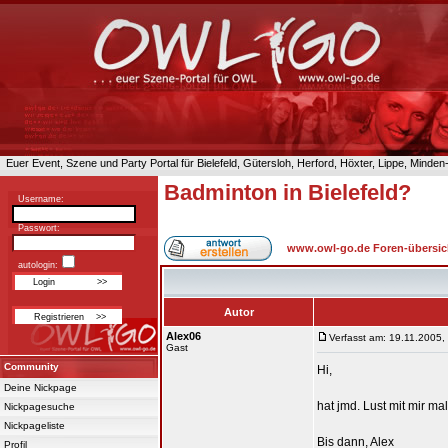
Euer Event, Szene und Party Portal für Bielefeld, Gütersloh, Herford, Höxter, Lippe, Minde
Badminton in Bielefeld?
Username:
Passwort:
www.owl-go.de Foren-übersic
autologin:
Autor
Alex06
Verfasst am: 19.11.2005,
Gast
Community
Hi,
Deine Nickpage
hat jmd. Lust mit mir m
Nickpagesuche
Nickpageliste
Bis dann, Alex
Profil