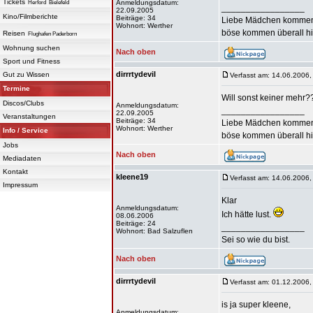
Tickets
Anmeldungsdatum:
Herford
Bielefeld
_________________
22.09.2005
Kino/Filmberichte
Beiträge: 34
Liebe Mädchen kommen
Wohnort: Werther
böse kommen überall hin
Reisen
Flughafen Paderborn
Wohnung suchen
Nach oben
Sport und Fitness
dirrrtydevil
Gut zu Wissen
Verfasst am: 14.06.2006,
Termine
Will sonst keiner mehr?
Discos/Clubs
Anmeldungsdatum:
_________________
22.09.2005
Veranstaltungen
Beiträge: 34
Liebe Mädchen kommen
Wohnort: Werther
Info / Service
böse kommen überall hin
Jobs
Nach oben
Mediadaten
Kontakt
kleene19
Verfasst am: 14.06.2006,
Impressum
Klar
Anmeldungsdatum:
Ich hätte lust.
08.06.2006
Beiträge: 24
_________________
Wohnort: Bad Salzuflen
Sei so wie du bist.
Nach oben
dirrrtydevil
Verfasst am: 01.12.2006,
is ja super kleene,
Anmeldungsdatum: