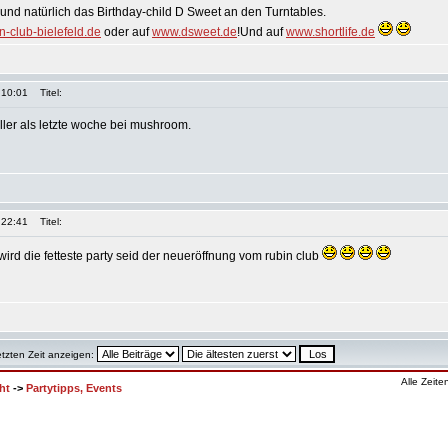
, und natürlich das Birthday-child D Sweet an den Turntables.
-club-bielefeld.de
oder auf
www.dsweet.de
!Und auf
www.shortlife.de
 10:01
Titel:
oller als letzte woche bei mushroom.
 22:41
Titel:
ird die fetteste party seid der neueröffnung vom rubin club
etzten Zeit anzeigen:
Alle Zeit
ht
->
Partytipps, Events