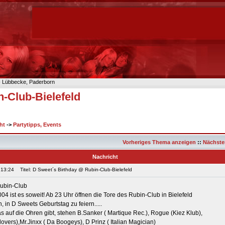
n- Lübbecke, Paderborn
-Club-Bielefeld
ht
->
Partytipps, Events
Vorheriges Thema anzeigen
::
Nächste
Nachricht
 13:24
Titel: D Sweet´s Birthday @ Rubin-Club-Bielefeld
Rubin-Club
04 ist es soweit! Ab 23 Uhr öffnen die Tore des Rubin-Club in Bielefeld
 in D Sweets Geburtstag zu feiern.....
s auf die Ohren gibt, stehen B.Sanker ( Martique Rec.), Rogue (Kiez Klub),
overs),Mr.Jinxx ( Da Boogeys), D Prinz ( Italian Magician)