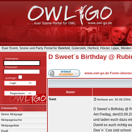
Euer Event, Szene und Party Portal für Bielefeld, Gütersloh, Herford, Höxter, Lippe, Minde
D Sweet´s Birthday @ Rubin
Username:
Passwort:
www.owl-go.de Foren-übersic
autologin:
Autor
Gast
Verfasst am: 30.08.2004,
Community
D Sweet`s Birthday @ 
Am Freitag, den03.09.20
Deine Nickpage
und laden euch dazu ein,
Nickpagesuche
Damit es auch richtig wa
Nickpageliste
Dee`n` Cee (old school l
Profil