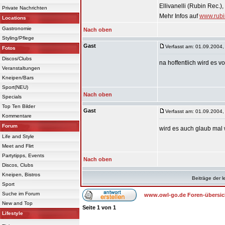
Ellivanelli (Rubin Rec.)
Private Nachrichten
Mehr Infos auf
www.rubin
Locations
Gastronomie
Nach oben
Styling/Pflege
Gast
Verfasst am: 01.09.2004,
Fotos
Discos/Clubs
na hoffentlich wird es v
Veranstaltungen
Kneipen/Bars
Sport(NEU)
Nach oben
Specials
Top Ten Bilder
Gast
Verfasst am: 01.09.2004,
Kommentare
Forum
wird es auch glaub mal w
Life and Style
Meet and Flirt
Partytipps, Events
Nach oben
Discos, Clubs
Kneipen, Bistros
Beiträge der l
Sport
Suche im Forum
www.owl-go.de Foren-übersic
New and Top
Seite
1
von
1
Lifestyle