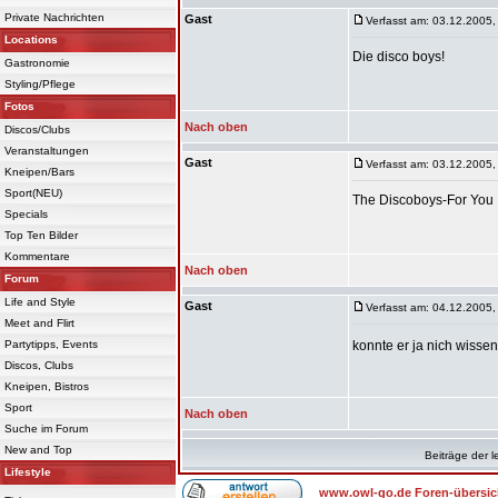
Private Nachrichten
Gast
Verfasst am: 03.12.2005,
Locations
Die disco boys!
Gastronomie
Styling/Pflege
Fotos
Nach oben
Discos/Clubs
Veranstaltungen
Gast
Verfasst am: 03.12.2005,
Kneipen/Bars
Sport(NEU)
The Discoboys-For You
Specials
Top Ten Bilder
Kommentare
Nach oben
Forum
Life and Style
Gast
Verfasst am: 04.12.2005,
Meet and Flirt
Partytipps, Events
konnte er ja nich wisse
Discos, Clubs
Kneipen, Bistros
Sport
Nach oben
Suche im Forum
New and Top
Beiträge der l
Lifestyle
www.owl-go.de Foren-übersic