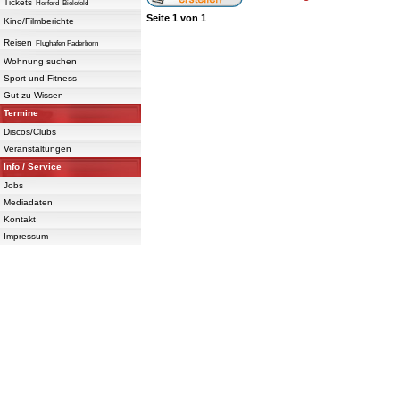
Tickets
Herford
Bielefeld
Seite
1
von
1
Kino/Filmberichte
Reisen
Flughafen Paderborn
Wohnung suchen
Sport und Fitness
Gut zu Wissen
Termine
Discos/Clubs
Veranstaltungen
Info / Service
Jobs
Mediadaten
Kontakt
Impressum