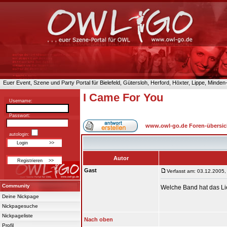
Euer Event, Szene und Party Portal für Bielefeld, Gütersloh, Herford, Höxter, Lippe, Minde
I Came For You
Username:
Passwort:
www.owl-go.de Foren-übersic
autologin:
Autor
Gast
Verfasst am: 03.12.2005,
Community
Welche Band hat das Lie
Deine Nickpage
Nickpagesuche
Nickpageliste
Nach oben
Profil