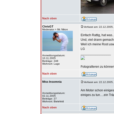
Nach oben
ChrisGT
Verfasst am: 22.12.2005,
Moderator + Mr. Nikon
Einfach Rattig, hat was...
Und, viel drann gemach
Weil ich meine Rost usw i
LG
_________________
Anmeldungsdatum:
10.11.2005
Beiträge: 248
Wohnort: Lage
Fotografieren zu können 
Nach oben
Miss Insomnia
Verfasst am: 22.12.2005,
Am Motor schon einiges, 
Anmeldungsdatum:
einiges zu tun.....ein T
02.11.2005
Beiträge: 27
Wohnort: Bielefeld
Nach oben