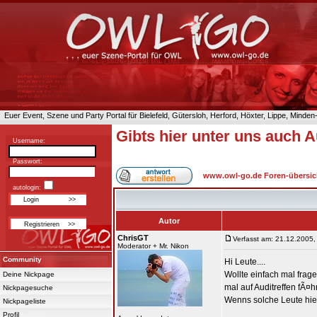
Euer Event, Szene und Party Portal für Bielefeld, Gütersloh, Herford, Höxter, Lippe, Minde
Gibts hier unter uns auch A
Username:
Passwort:
www.owl-go.de Foren-übersic
autologin:
Autor
ChrisGT
Verfasst am: 21.12.2005,
Moderator + Mr. Nikon
Community
Hi Leute....
Wollte einfach mal frag
Deine Nickpage
mal auf Auditreffen fÃ¤hr
Nickpagesuche
Wenns solche Leute hier
Nickpageliste
Profil