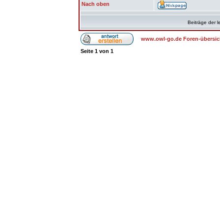
Nach oben
Beiträge der l
www.owl-go.de Foren-übersic
Seite
1
von
1