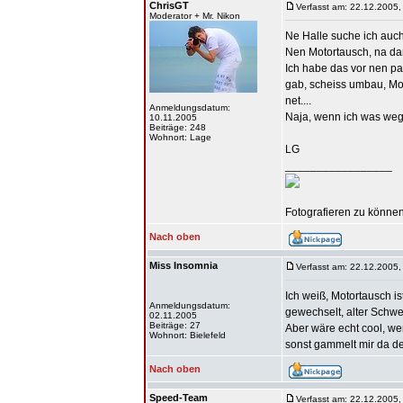
ChrisGT
Verfasst am: 22.12.2005,
Moderator + Mr. Nikon
Ne Halle suche ich auc
Nen Motortausch, na dan
Ich habe das vor nen p
gab, scheiss umbau, Mot
net....
Anmeldungsdatum:
Naja, wenn ich was wege
10.11.2005
Beiträge: 248
Wohnort: Lage
LG
_________________
Fotografieren zu können 
Nach oben
Miss Insomnia
Verfasst am: 22.12.2005,
Ich weiß, Motortausch i
Anmeldungsdatum:
gewechselt, alter Schwede
02.11.2005
Beiträge: 27
Aber wäre echt cool, w
Wohnort: Bielefeld
sonst gammelt mir da der
Nach oben
Speed-Team
Verfasst am: 22.12.2005,