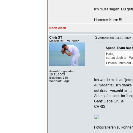
Ich muss sagen, Du gefäl
Hammer-Karre !!!
Nach oben
ChrisGT
Verfasst am: 23.12.2005,
Moderator + Mr. Nikon
Speed-Team hat 
Hallo,
schau doch am Woc
Einfach unten auf 
Anmeldungsdatum:
10.11.2005
Beiträge: 248
Ich werde mich auf jeden
Wohnort: Lage
Auf jedenfall, ich dank
gut drauf, verzeiht mir....
Aber spätestens im Janua
Ganz Liebe Grüße
CHRIS
_________________
Fotografieren zu können 