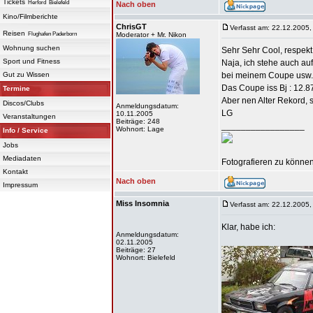
Tickets
Herford
Bielefeld
Nach oben
Kino/Filmberichte
ChrisGT
Verfasst am: 22.12.2005,
Reisen
Flughafen Paderborn
Moderator + Mr. Nikon
Wohnung suchen
Sehr Sehr Cool, respekt!
Sport und Fitness
Naja, ich stehe auch au
Gut zu Wissen
bei meinem Coupe usw..
Das Coupe iss Bj : 12.87
Termine
Aber nen Alter Rekord, s
Discos/Clubs
Anmeldungsdatum:
LG
10.11.2005
Veranstaltungen
Beiträge: 248
_________________
Wohnort: Lage
Info / Service
Jobs
Mediadaten
Fotografieren zu können 
Kontakt
Nach oben
Impressum
Miss Insomnia
Verfasst am: 22.12.2005,
Klar, habe ich:
Anmeldungsdatum:
02.11.2005
Beiträge: 27
Wohnort: Bielefeld