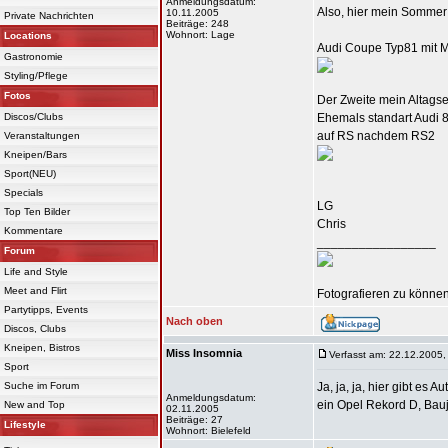
Anmeldungsdatum:
Also, hier mein Sommer
10.11.2005
Private Nachrichten
Beiträge: 248
Wohnort: Lage
Locations
Audi Coupe Typ81 mit M
Gastronomie
Styling/Pflege
Fotos
Der Zweite mein Altagse
Discos/Clubs
Ehemals standart Audi 
auf RS nachdem RS2
Veranstaltungen
Kneipen/Bars
Sport(NEU)
Specials
LG
Top Ten Bilder
Chris
Kommentare
_________________
Forum
Life and Style
Meet and Flirt
Fotografieren zu können 
Partytipps, Events
Nach oben
Discos, Clubs
Kneipen, Bistros
Miss Insomnia
Verfasst am: 22.12.2005,
Sport
Suche im Forum
Ja, ja, ja, hier gibt es 
Anmeldungsdatum:
ein Opel Rekord D, Bau
New and Top
02.11.2005
Beiträge: 27
Lifestyle
Wohnort: Bielefeld