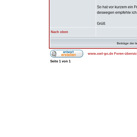
So hat vor kurzem ein F
deswegen empfehle ich di
Grüß
Nach oben
Beiträge der l
www.owl-go.de Foren-übersic
Seite
1
von
1