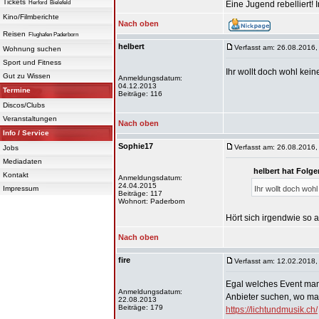
Tickets
Herford
Bielefeld
Eine Jugend rebelliert!
Kino/Filmberichte
Nach oben
Reisen
Flughafen Paderborn
helbert
Verfasst am: 26.08.2016,
Wohnung suchen
Sport und Fitness
Ihr wollt doch wohl kein
Gut zu Wissen
Anmeldungsdatum:
04.12.2013
Termine
Beiträge: 116
Discos/Clubs
Veranstaltungen
Nach oben
Info / Service
Sophie17
Verfasst am: 26.08.2016,
Jobs
Mediadaten
helbert hat Folg
Kontakt
Anmeldungsdatum:
24.04.2015
Impressum
Ihr wollt doch wohl
Beiträge: 117
Wohnort: Paderborn
Hört sich irgendwie so 
Nach oben
fire
Verfasst am: 12.02.2018,
Egal welches Event man 
Anmeldungsdatum:
Anbieter suchen, wo ma
22.08.2013
Beiträge: 179
https://lichtundmusik.ch/