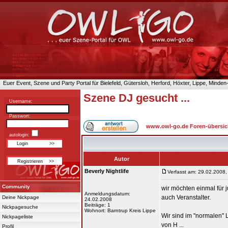
Euer Event, Szene und Party Portal für Bielefeld, Gütersloh, Herford, Höxter, Lippe, Minde
Szene DJ gesucht ...
Username:
Passwort:
www.owl-go.de Foren-übersic
autologin:
Autor
Beverly Nightlife
Verfasst am: 29.02.2008,
Community
wir möchten einmal für 
Anmeldungsdatum:
auch Veranstalter.
Deine Nickpage
24.02.2008
Beiträge: 1
Nickpagesuche
Wohnort: Barntrup Kreis Lippe
Wir sind im "normalen" L
Nickpageliste
von H ...
Profil