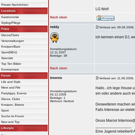
Private Nachrichten
LG Wolf
Locations
Gastronomie
Nach oben
Styling/Pflege
reddy
Verfasst am: 09.06.2008,
Fotos
Discos/Clubs
ich kennen einen DJ, we
Veranstaltungen
Kneipen/Bars
Anmeldungsdatum:
Sport(NEU)
12.11.2007
Beiträge: 38
Specials
Top Ten Bilder
Nach oben
Kommentare
Forum
Internix
Verfasst am: 11.06.2008,
Life and Style
Meet and Flirt
Hallo...ich lege House 
Anmeldungsdatum:
ein oder andere auch ei
Partytipps, Events
04.12.2006
Beiträge: 1
Discos, Clubs
Wohnort: Herford
Desweiteren machen wir
Kneipen, Bistros
Falls Interesse an elekt
Sport
Suche im Forum
Gruss Marcel Internix
New and Top
_________________
Lifestyle
Eine Jugend rebelliert!