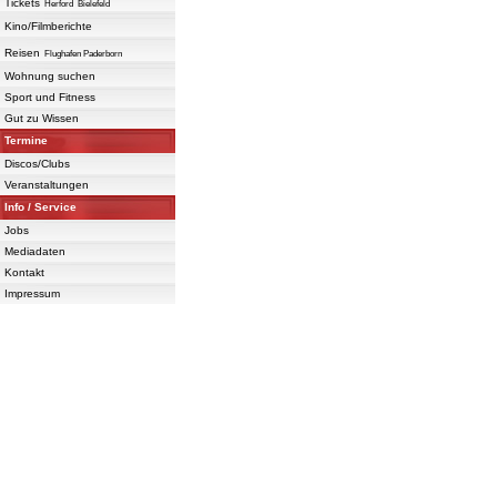
Tickets
Herford
Bielefeld
Kino/Filmberichte
Reisen
Flughafen Paderborn
Wohnung suchen
Sport und Fitness
Gut zu Wissen
Termine
Discos/Clubs
Veranstaltungen
Info / Service
Jobs
Mediadaten
Kontakt
Impressum