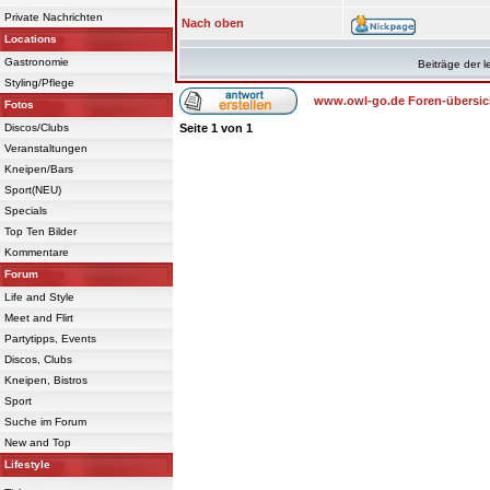
Private Nachrichten
Nach oben
Locations
Gastronomie
Beiträge der l
Styling/Pflege
www.owl-go.de Foren-übersic
Fotos
Discos/Clubs
Seite
1
von
1
Veranstaltungen
Kneipen/Bars
Sport(NEU)
Specials
Top Ten Bilder
Kommentare
Forum
Life and Style
Meet and Flirt
Partytipps, Events
Discos, Clubs
Kneipen, Bistros
Sport
Suche im Forum
New and Top
Lifestyle