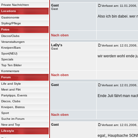
Private Nachrichten
Gast
Verfasst am: 11.01.2006,
Gast
Locations
Also ich bin dabei. wer
Gastronomie
Styling/Pflege
Fotos
Nach oben
Discos/Clubs
Veranstaltungen
LaDy's
Verfasst am: 12.01.2006,
Kneipen/Bars
Gast
Sport(NEU)
wir werden wohl ende jul
Specials
Top Ten Bilder
Kommentare
Nach oben
Forum
Life and Style
Gast
Verfasst am: 12.01.2006,
Meet and Flirt
Partytipps, Events
Ende Juli fährt man na
Discos, Clubs
Kneipen, Bistros
Sport
Nach oben
Suche im Forum
Gast
New and Top
Verfasst am: 12.01.2006,
Lifestyle
egal;, Hauptsache SO