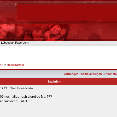
n- Lübbecke, Paderborn
ht
->
Reisepartner
Vorheriges Thema anzeigen
::
Nächste
Nachricht
 17:24
Titel: Lloret de Mar
06 noch alles nach Lloret de Mar???
r Zeit vom 1. Juli!!!