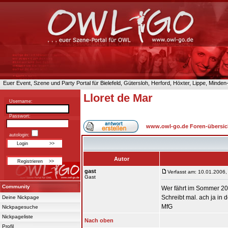
Euer Event, Szene und Party Portal für Bielefeld, Gütersloh, Herford, Höxter, Lippe, Minde
Lloret de Mar
Username:
Passwort:
www.owl-go.de Foren-übersic
autologin:
Autor
gast
Verfasst am: 10.01.2006,
Gast
Community
Wer fährt im Sommer 20
Schreibt mal. ach ja in de
Deine Nickpage
MfG
Nickpagesuche
Nickpageliste
Nach oben
Profil