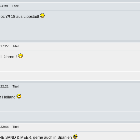
 11:56
Titel:
 noch?! 18 aus Lippstadt
 17:27
Titel:
i fahren..!
 22:21
Titel:
ch Holland
 22:44
Titel:
NNE SAND & MEER, gerne auch in Spanien