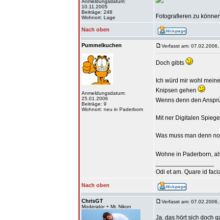
Anmeldungsdatum:
10.11.2005
Beiträge: 248
Fotografieren zu können 
Wohnort: Lage
Nach oben
Pummelkuchen
Verfasst am: 07.02.2006,
Doch gibts
Ich würd mir wohl mein
Knipsen gehen
Anmeldungsdatum:
25.01.2006
Wenns denn den Anspr
Beiträge: 9
Wohnort: neu in Paderborn
Mit ner Digitalen Spiege
Was muss man denn noc
Wohne in Paderborn, al
_________________
Odi et am. Quare id facia
Nach oben
ChrisGT
Verfasst am: 07.02.2006,
Moderator + Mr. Nikon
Ja, das hört sich doch ga