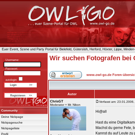
Euer Event, Szene und Party Portal für Bielefeld, Gütersloh, Herford, Höxter, Lippe, Minde
Wir suchen Fotografen bei O
Username:
Passwort:
www.owl-go.de Foren-übersic
autologin:
Autor
ChrisGT
Verfasst am: 23.01.2006,
Moderator + Mr. Nikon
Community
Hi@all
Deine Nickpage
Hast du eine Digitalka
Nickpagesuche
Machst du gerne Fete, b
Nickpageliste
Kannst du auf Leute zu
Profil