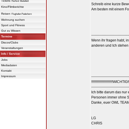
Tickets
Herford
Bielefeld
Schreib eine kurze Be
Kino/Filmberichte
Am besten mit einem Foto
Reisen
Flughafen Paderborn
Wohnung suchen
Sport und Fitness
Gut zu Wissen
--------------------------------
Termine
Wenn ihr fragen habt, i
Discos/Clubs
anderen und Ich stehen 
Veranstaltungen
Info / Service
Jobs
Mediadaten
Kontakt
Impressum
--------------------------------
!!!!!!!!!!!!!!!!!!!!!!!!!WICHTIG!!!!
--------------------------------
Ich bitte darum das nur
Personen immer ohne Sin
Danke, euer OWL TEAM..
LG
CHRIS
_________________