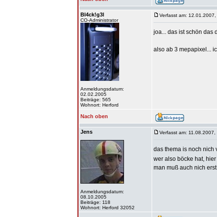
Bl4ck!g3l
Verfasst am: 12.01.2007,
CO-Administrator
joa... das ist schön das
also ab 3 mepapixel... i
Anmeldungsdatum:
02.02.2005
Beiträge: 565
Wohnort: Herford
Nach oben
Jens
Verfasst am: 11.08.2007,
das thema is noch nich 
wer also böcke hat, hie
man muß auch nich erst
Anmeldungsdatum:
08.10.2005
Beiträge: 118
Wohnort: Herford 32052