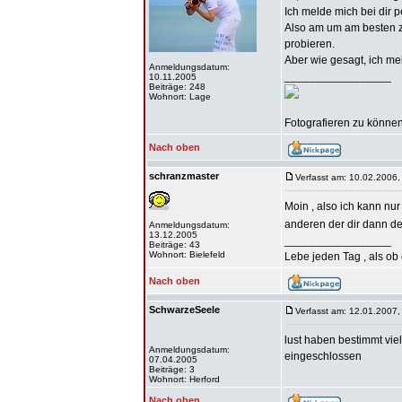
Ich melde mich bei dir p
Also am um am besten z
probieren.
Aber wie gesagt, ich me
Anmeldungsdatum:
_________________
10.11.2005
Beiträge: 248
Wohnort: Lage
Fotografieren zu können 
Nach oben
schranzmaster
Verfasst am: 10.02.2006,
Moin , also ich kann nur
anderen der dir dann den 
Anmeldungsdatum:
13.12.2005
_________________
Beiträge: 43
Wohnort: Bielefeld
Lebe jeden Tag , als ob 
Nach oben
SchwarzeSeele
Verfasst am: 12.01.2007,
lust haben bestimmt viel
Anmeldungsdatum:
eingeschlossen
07.04.2005
Beiträge: 3
Wohnort: Herford
Nach oben