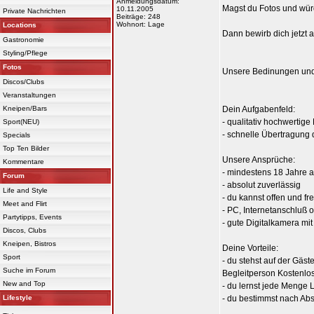
Anmeldungsdatum:
Magst du Fotos und wü
10.11.2005
Private Nachrichten
Beiträge: 248
Wohnort: Lage
Locations
Dann bewirb dich jetzt 
Gastronomie
Styling/Pflege
Fotos
Unsere Bedinungen und
Discos/Clubs
Veranstaltungen
Kneipen/Bars
Dein Aufgabenfeld:
- qualitativ hochwertige
Sport(NEU)
- schnelle Übertragung
Specials
Top Ten Bilder
Unsere Ansprüche:
Kommentare
- mindestens 18 Jahre a
Forum
- absolut zuverlässig
Life and Style
- du kannst offen und 
Meet and Flirt
- PC, Internetanschluß
Partytipps, Events
- gute Digitalkamera mit
Discos, Clubs
Kneipen, Bistros
Deine Vorteile:
Sport
- du stehst auf der Gäst
Suche im Forum
Begleitperson Kostenlos 
New and Top
- du lernst jede Menge 
Lifestyle
- du bestimmst nach Abs