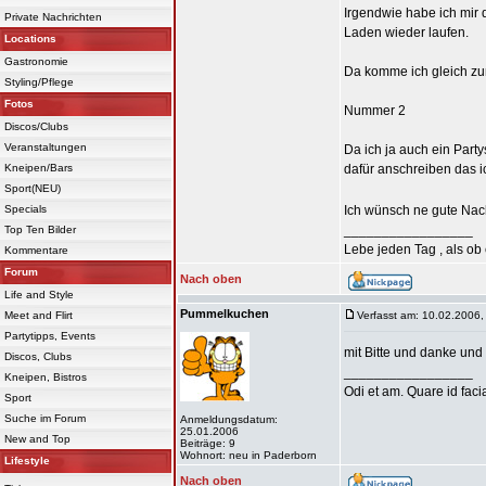
Irgendwie habe ich mir d
Private Nachrichten
Laden wieder laufen.
Locations
Gastronomie
Da komme ich gleich zu
Styling/Pflege
Fotos
Nummer 2
Discos/Clubs
Veranstaltungen
Da ich ja auch ein Part
Kneipen/Bars
dafür anschreiben das i
Sport(NEU)
Specials
Ich wünsch ne gute Nach
_________________
Top Ten Bilder
Lebe jeden Tag , als ob 
Kommentare
Forum
Nach oben
Life and Style
Pummelkuchen
Meet and Flirt
Verfasst am: 10.02.2006,
Partytipps, Events
mit Bitte und danke und
Discos, Clubs
_________________
Kneipen, Bistros
Odi et am. Quare id facia
Sport
Suche im Forum
Anmeldungsdatum:
25.01.2006
New and Top
Beiträge: 9
Wohnort: neu in Paderborn
Lifestyle
Nach oben