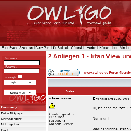
Euer Event, Szene und Party Portal für Bielefeld, Gütersloh, Herford, Höxter, Lippe, Minde
2 Anliegen 1 - Irfan View un
Username:
Passwort:
www.owl-go.de Foren-übersic
autologin:
Autor
schranzmaster
Verfasst am: 10.02.2006,
Community
Hi, ich habe mal zwei F
Deine Nickpage
Anmeldungsdatum:
13.12.2005
Nummer 1 :
Nickpagesuche
Beiträge: 43
Wohnort: Bielefeld
Nickpageliste
Was habt ihr bei Irfan 
Profil