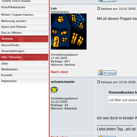
Tickets
Herford
Bielefeld
Kino/Filmberichte
Leo
Verfasst am: 10.02.2006,
Administrator
Reisen
Flughafen Paderborn
Mit all diesen Fragen k
Wohnung suchen
Sport und Fitness
Gut zu Wissen
Termine
Discos/Clubs
Veranstaltungen
Anmeldungsdatum:
Info / Service
17.06.2004
Beiträge: 807
Jobs
Wohnort: Herford
Mediadaten
Nach oben
Kontakt
Impressum
schranzmaster
Verfasst am: 10.02.2006,
Pummelkuchen ha
Anmeldungsdatum:
mit Bitte und dank
13.12.2005
Beiträge: 43
Wohnort: Bielefeld
Ich war doch in keister
_________________
Lebe jeden Tag , als ob 