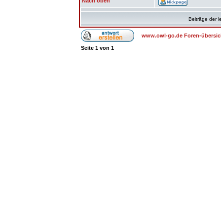
Nach oben
Beiträge der l
www.owl-go.de Foren-übersic
Seite
1
von
1