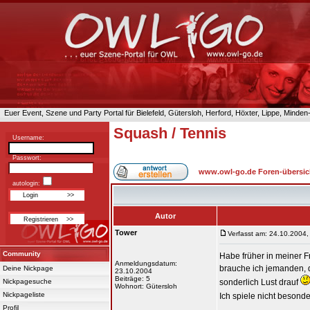
Euer Event, Szene und Party Portal für Bielefeld, Gütersloh, Herford, Höxter, Lippe, Minde
Squash / Tennis
Username:
Passwort:
www.owl-go.de Foren-übersic
autologin:
Autor
Tower
Verfasst am: 24.10.2004,
Community
Habe früher in meiner F
Anmeldungsdatum:
brauche ich jemanden, d
Deine Nickpage
23.10.2004
Beiträge: 5
Nickpagesuche
sonderlich Lust drauf
Wohnort: Gütersloh
Nickpageliste
Ich spiele nicht besond
Profil