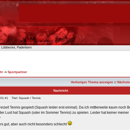
n- Lübbecke, Paderborn
ht
->
Sportpartner
Vorheriges Thema anzeigen
::
Nächste
Nachricht
 01:41
Titel: Squash / Tennis
reizeit Tennis gespielt (Squash leider erst einmal). Da ich mittlerweile kaum noch
er Lust hat Squash (oder im Sommer Tennis) zu spielen. Leider hat keiner meiner
ers gut, aber auch nicht besonders schlecht