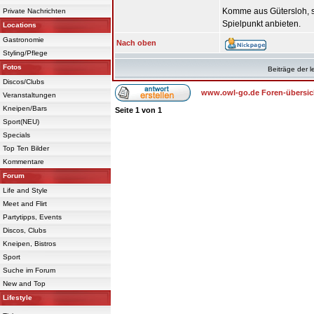
Komme aus Gütersloh, stu
Private Nachrichten
Spielpunkt anbieten.
Locations
Gastronomie
Nach oben
Styling/Pflege
Fotos
Beiträge der l
Discos/Clubs
www.owl-go.de Foren-übersic
Veranstaltungen
Kneipen/Bars
Seite
1
von
1
Sport(NEU)
Specials
Top Ten Bilder
Kommentare
Forum
Life and Style
Meet and Flirt
Partytipps, Events
Discos, Clubs
Kneipen, Bistros
Sport
Suche im Forum
New and Top
Lifestyle