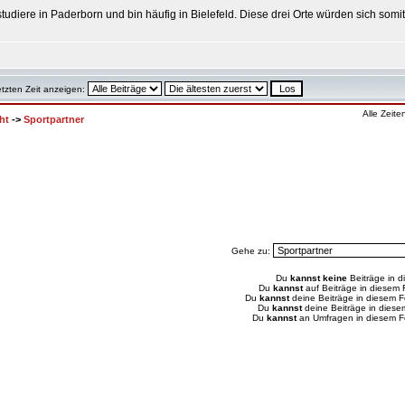
diere in Paderborn und bin häufig in Bielefeld. Diese drei Orte würden sich somit 
etzten Zeit anzeigen:
Alle Zeit
ht
->
Sportpartner
Gehe zu:
Du
kannst keine
Beiträge in d
Du
kannst
auf Beiträge in diesem
Du
kannst
deine Beiträge in diesem 
Du
kannst
deine Beiträge in dies
Du
kannst
an Umfragen in diesem 