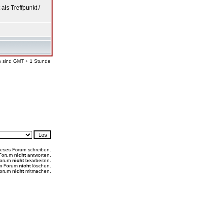
als Treffpunkt /
en sind GMT + 1 Stunde
ieses Forum schreiben.
 Forum
nicht
antworten.
Forum
nicht
bearbeiten.
em Forum
nicht
löschen.
Forum
nicht
mitmachen.