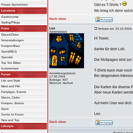
Gibt es T-Shirts ?
Private Nachrichten
Wo krieg ich denn solch
Locations
Gastronomie
Nach oben
Styling/Pflege
Leo
Fotos
Verfasst am: 24.10.2004,
Administrator
Discos/Clubs
Hi Tower,
Veranstaltungen
Kneipen/Bars
danke für dein Lob.
Sport(NEU)
Specials
Die Nickpages sind zur 
Top Ten Bilder
Kommentare
T-Shirts kann man noch n
Anmeldungsdatum:
Forum
Bei steigendem Interess
17.06.2004
Beiträge: 807
Life and Style
Wohnort: Herford
Meet and Flirt
Die Karten die diverse 
Partytipps, Events
Aber neue Karten werde
Discos, Clubs
Auf mehr User wie dich.
Kneipen, Bistros
Sport
Leo
Suche im Forum
New and Top
Nach oben
Lifestyle
Beiträge der l