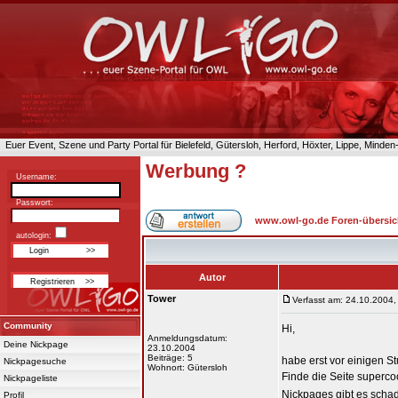
Euer Event, Szene und Party Portal für Bielefeld, Gütersloh, Herford, Höxter, Lippe, Minde
Werbung ?
Username:
Passwort:
www.owl-go.de Foren-übersic
autologin:
Autor
Tower
Verfasst am: 24.10.2004,
Community
Hi,
Anmeldungsdatum:
Deine Nickpage
23.10.2004
Beiträge: 5
habe erst vor einigen St
Nickpagesuche
Wohnort: Gütersloh
Finde die Seite supercoo
Nickpageliste
Nickpages gibt es scha
Profil