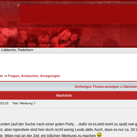
n- Lübbecke, Paderborn
ht
->
Fragen, Antworten, Anregungen
Vorheriges Thema anzeigen
::
Nächste
Nachricht
 02:22
Titel: Werbung ?
unden (auf der Suche nach einer guten Party ... dafür ist es jetzt wohl zu spät) owl-
l, aber irgendwie sind hier doch recht wenig Leute aktiv. Auch, dass es nur ca. 30 
de. Wäre mal an der Zeit, ein bißchen Werbung zu machen