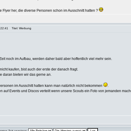
e Flyer her, die diverse Personen schon im Ausschnitt hatten ?
 22:41
Titel: Werbung
Zeit noch im Aufbau, werden daher bald aber hoffentlich viel mehr sein.
icht kaufen, bist auch der erste der danach fragt.
e daran bieten wir das gerne an.
Personen im Ausschitt hatten kann man natürlich nicht bekommen
.
n auf Events und Discos verteilt wenn unsere Scouts ein Foto von jemanden mach
etzten Zeit anzeigen: