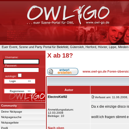
Euer Event, Szene und Party Portal für Bielefeld, Gütersloh, Herford, Höxter, Lippe, Minde
X ab 18?
Username:
Passwort:
www.owl-go.de Foren-übersic
autologin:
Autor
ElectroKid92
Verfasst am: 11.06.2008,
Community
Da x die einzige disco i
Anmeldungsdatum:
Deine Nickpage
12.03.2008
Beiträge: 10
wollt ich fragen stimmt 
Nickpagesuche
Nickpageliste
Nach oben
Profil