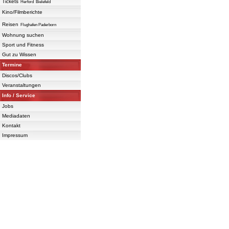
Tickets
Herford
Bielefeld
Kino/Filmberichte
Reisen
Flughafen Paderborn
Wohnung suchen
Sport und Fitness
Gut zu Wissen
Termine
Discos/Clubs
Veranstaltungen
Info / Service
Jobs
Mediadaten
Kontakt
Impressum