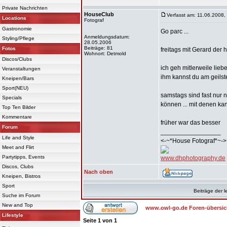
Private Nachrichten
HouseClub
Verfasst am: 11.06.2008,
Locations
Fotograf
Gastronomie
Go parc ...
Anmeldungsdatum:
Styling/Pflege
28.05.2006
Beiträge: 81
Fotos
freitags mit Gerard der
Wohnort: Detmold
Discos/Clubs
ich geh mitlerweile lieb
Veranstaltungen
ihm kannst du am geilst
Kneipen/Bars
Sport(NEU)
samstags sind fast nur n
Specials
können ... mit denen kan
Top Ten Bilder
Kommentare
früher war das besser
Forum
_________________
Life and Style
<-~*House Fotograf*~->
Meet and Flirt
Partytipps, Events
www.dhphotography.de
Discos, Clubs
Nach oben
Kneipen, Bistros
Sport
Beiträge der l
Suche im Forum
New and Top
www.owl-go.de Foren-übersic
Lifestyle
Seite
1
von
1