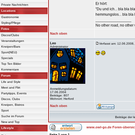
Er hört:
Private Nachrichten
"Du und ich... bla bla bla
Locations
hemmungslos... bla bla bl
Gastronomie
_________________
Styling/Pflege
No other road, no other 
Fotos
Nach oben
Discos/Clubs
Veranstaltungen
Leo
Verfasst am: 12.06.2008,
Kneipen/Bars
Administrator
Sport(NEU)
Specials
Top Ten Bilder
Kommentare
Forum
Life and Style
Meet and Flirt
Anmeldungsdatum:
17.06.2004
Partytipps, Events
Beiträge: 807
Wohnort: Herford
Discos, Clubs
Kneipen, Bistros
Nach oben
Sport
Suche im Forum
Beiträge der l
New and Top
www.owl-go.de Foren-übersic
Lifestyle
Seite
1
von
1