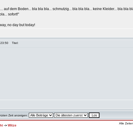
... auf dem Boden... bla bla bla... schmutzig... bla bla bla... keine Kleider... bla bla bla
a... sofort!"
way, no day but today!
 23:50
Titel:
etzten Zeit anzeigen:
Alle Zeit
ht
->
Witze