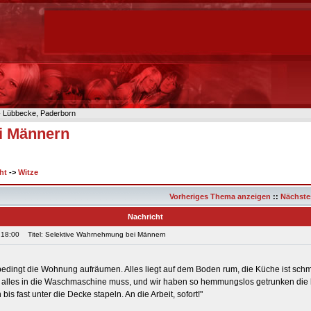
n- Lübbecke, Paderborn
i Männern
ht
->
Witze
Vorheriges Thema anzeigen
::
Nächste
Nachricht
 18:00
Titel: Selektive Wahrnehmung bei Männern
dingt die Wohnung aufräumen. Alles liegt auf dem Boden rum, die Küche ist schm
l alles in die Waschmaschine muss, und wir haben so hemmungslos getrunken die 
bis fast unter die Decke stapeln. An die Arbeit, sofort!"