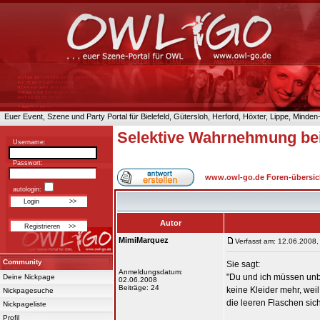
Euer Event, Szene und Party Portal für Bielefeld, Gütersloh, Herford, Höxter, Lippe, Minde
Selektive Wahrnehmung be
Username:
Passwort:
www.owl-go.de Foren-übersic
autologin:
Autor
MimiMarquez
Verfasst am: 12.06.2008,
Community
Sie sagt:
Anmeldungsdatum:
"Du und ich müssen unbe
Deine Nickpage
02.06.2008
Beiträge: 24
keine Kleider mehr, wei
Nickpagesuche
die leeren Flaschen sich 
Nickpageliste
Profil