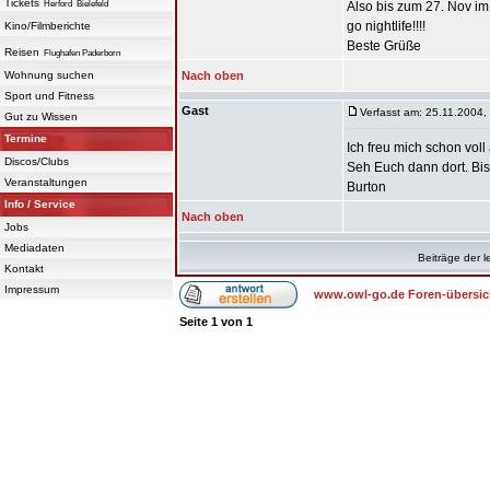
Tickets
Herford
Bielefeld
Also bis zum 27. Nov im
go nightlife!!!!
Kino/Filmberichte
Beste Grüße
Reisen
Flughafen Paderborn
Wohnung suchen
Nach oben
Sport und Fitness
Gast
Verfasst am: 25.11.2004,
Gut zu Wissen
Termine
Ich freu mich schon voll
Discos/Clubs
Seh Euch dann dort. Bis
Veranstaltungen
Burton
Info / Service
Nach oben
Jobs
Mediadaten
Beiträge der l
Kontakt
Impressum
www.owl-go.de Foren-übersic
Seite
1
von
1