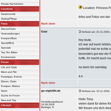
Private Nachrichten
Location: Princess Fe
Locations
Gastronomie
Infos und Fotos von der 
Styling/Pflege
Nach oben
Fotos
Discos/Clubs
Gast
Verfasst am: 22.11.2004,
Veranstaltungen
Kneipen/Bars
hey leute,
Sport(NEU)
ich war auf eurer letzten
Specials
jedenfall mal ne echte a
Top Ten Bilder
besonders gut war der h
Kommentare
hoffe, ihr macht auch na
Forum
na dann bis samstag
Life and Style
Meet and Flirt
a.e.
Partytipps, Events
Discos, Clubs
Nach oben
Kneipen, Bistros
go-nightlife.de
Sport
Verfasst am: 23.11.2004,
Suche im Forum
Hallo Tony,
New and Top
Anmeldungsdatum:
vielen dank für deine Kri
16.09.2004
Lifestyle
Beiträge: 8
Wir freuen uns dich di