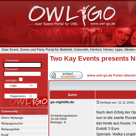
Euer Event, Szene und Party Portal für Bielefeld, Gütersloh, Herford, Höxter, Lippe, Minde
Two Kay Events presents Nig
Username:
Passwort:
www.owl-go.de Foren-übersic
autologin:
Autor
go-nightlife.de
Verfasst am: 11.11.2004,
Community
Nach dem Erfolg der Ope
Anmeldungsdatum:
nun in die zweite Rund
Deine Nickpage
16.09.2004
Beiträge: 8
das beste aus house, r'n
Nickpagesuche
Eintritt: 5 Euro
Nickpageliste
Specials: Vodka-Longdri
Profil